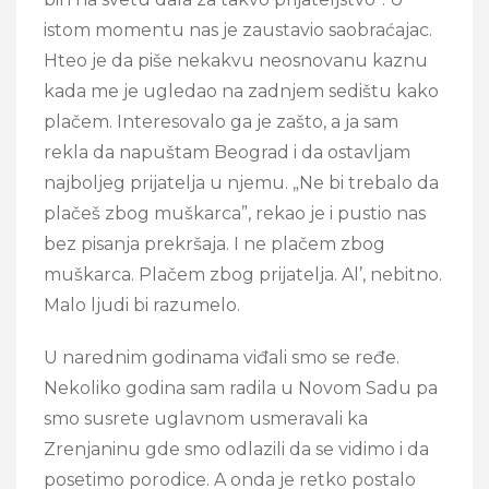
istom momentu nas je zaustavio saobraćajac.
Hteo je da piše nekakvu neosnovanu kaznu
kada me je ugledao na zadnjem sedištu kako
plačem. Interesovalo ga je zašto, a ja sam
rekla da napuštam Beograd i da ostavljam
najboljeg prijatelja u njemu. „Ne bi trebalo da
plačeš zbog muškarca”, rekao je i pustio nas
bez pisanja prekršaja. I ne plačem zbog
muškarca. Plačem zbog prijatelja. Al’, nebitno.
Malo ljudi bi razumelo.
U narednim godinama viđali smo se ređe.
Nekoliko godina sam radila u Novom Sadu pa
smo susrete uglavnom usmeravali ka
Zrenjaninu gde smo odlazili da se vidimo i da
posetimo porodice. A onda je retko postalo