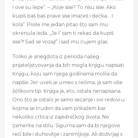
I ove su lepe”. – „Koje sise? To nisu sise. Ako
kupiš baš baš prave sise imaćeš i dečka… I
kola”. Posle me jedan pitao što sam mu
okrenula leđa. „Je l’ sam ti rekao da kupiš
sise?! Sad se vozaj!” i sad mu čujem glas.
Toliko je anegdota iz perioda našeg
prijateljstvovanja da bih mogla knjigu napisati.
Knjigu, koju sam njega godinama molila da
napiše. Jer uvek je umeo s rečima, ja sam više
(s)likovni tip. Knjiga je, eto, ostala nenapisana.
Ono što je ostalo je samo sećanje i ovi redovi u
kojima se trudim da vam prikažem bar
nekoliko crtica iz zajedničkog života. Ne
zamerite na stilu. Sigurna sam da bi njegove
reči bile i duhovitije i zanimljivije. Ali doživljaji s