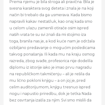
Prema njemu je bila stroga ali pravična. Bila je
svesna karaktera svog deteta i znala je na koji
način bi trebalo da ga usmerava. Kada bismo
napravili kakav nestašluk, kao onaj kada smo
u celom ulazu zamenili otirače osim ispred
naših vrata te su svi znali da mi stojimo iza
toga, branila nas je, a kod kuće nam je održala
ozbiljano predavanje o mogućim posledicama
takvog ponašanja. Ili kada mu na kraju osmog
razreda, zbog svađe, profesorica nije dodelila
diplomu iz istorije iako je imao prvu nagradu
na republičkom takmičenju – ali je rešila da
mu lično pokloni knjigu – a on joj je, pred
celim auditorijumom, knjigu tresnuo ispred
nogu i napustio priredbu, dok je tetka Nada
bez osvrtanja izašla za njim. Svi smo mislili da