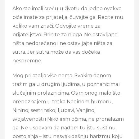
Ako ste imali sreću u životu da jedno ovakvo
biće imate za prijatelja, čuvajte ga. Recite mu
koliko vam znači. Odvojite vreme za
prijateljstvo. Brinite za njega. Ne ostavljajte
ništa nedorečeno i ne ostavljajte ništa za
sutra. Jer sutra može da vas dočeka
nespremne.
Mog prijatelja više nema. Svakim danom
tražim ga u drugim ljudima, u poznanicima i
slučajnim prolaznicima. Osim onog malo što
prepoznajem u tetka Nadinom humoru,
Nininoj sestrinskoj ljubavi, Vanjinoj
svojstvenosti i Nikolinim očima, ne pronalazim
ga. Ne uspevam da nađem tu istu suštinu
postojanja – istu nesvakidašnju harizmu koju