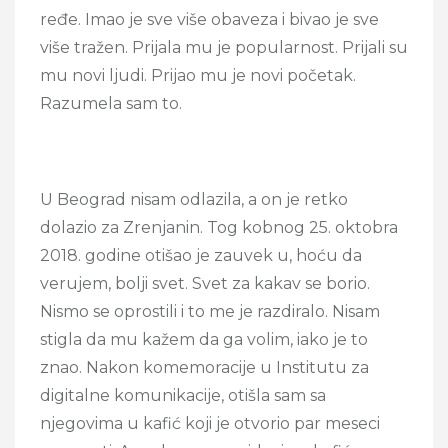
ređe. Imao je sve više obaveza i bivao je sve
više tražen. Prijala mu je popularnost. Prijali su
mu novi ljudi. Prijao mu je novi početak.
Razumela sam to.
U Beograd nisam odlazila, a on je retko
dolazio za Zrenjanin. Tog kobnog 25. oktobra
2018. godine otišao je zauvek u, hoću da
verujem, bolji svet. Svet za kakav se borio.
Nismo se oprostili i to me je razdiralo. Nisam
stigla da mu kažem da ga volim, iako je to
znao. Nakon komemoracije u Institutu za
digitalne komunikacije, otišla sam sa
njegovima u kafić koji je otvorio par meseci