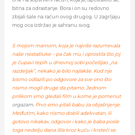
bitna za odrastanje. Bora i on su redovno
zbijali šale na račun ovog drugog. U zagrljaju
mog oca izdržao je sahranu svog.
S mojom mamom, koja je najviše razumevala
naše nestašluke – pa čak mu i oprostila što joj
je čupavi tepih u dnevnoj sobi počešljao „na
razdeljak”, nekako je bilo najlakše. Kod nje
bismo odlazili po odgovore za sve ono što
nismo mogli druge da pitamo. Jednom
prilikom smo gledali film u kome je pomenut
orgazam.
Prvo smo pitali babu za objašnjenje.
Međutim, kako nismo dobili adekvatan, ili
gotovo nikakav, odgovor i kako je baba posle
toga nedelju dana išla kroz kuću i krsteći se