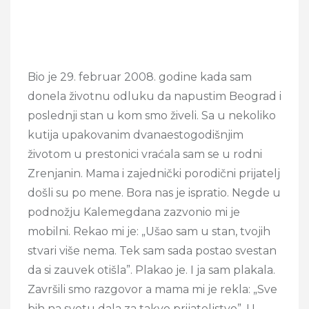
Bio je 29. februar 2008. godine kada sam
donela životnu odluku da napustim Beograd i
poslednji stan u kom smo živeli. Sa u nekoliko
kutija upakovanim dvanaestogodišnjim
životom u prestonici vraćala sam se u rodni
Zrenjanin. Mama i zajednički porodični prijatelj
došli su po mene. Bora nas je ispratio. Negde u
podnožju Kalemegdana zazvonio mi je
mobilni. Rekao mi je: „Ušao sam u stan, tvojih
stvari više nema. Tek sam sada postao svestan
da si zauvek otišla”. Plakao je. I ja sam plakala.
Završili smo razgovor a mama mi je rekla: „Sve
bih na svetu dala za takvo prijateljstvo”. U