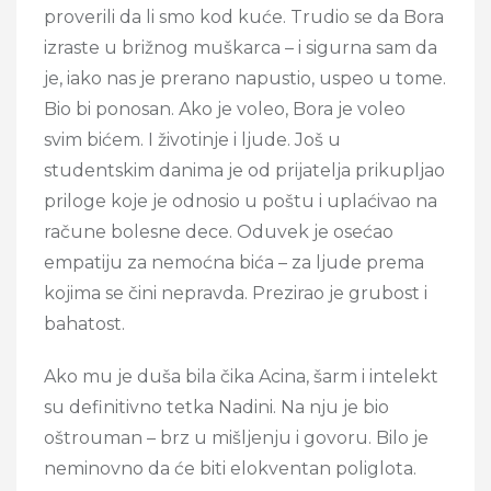
proverili da li smo kod kuće. Trudio se da Bora
izraste u brižnog muškarca – i sigurna sam da
je, iako nas je prerano napustio, uspeo u tome.
Bio bi ponosan. Ako je voleo, Bora je voleo
svim bićem. I životinje i ljude. Još u
studentskim danima je od prijatelja prikupljao
priloge koje je odnosio u poštu i uplaćivao na
račune bolesne dece. Oduvek je osećao
empatiju za nemoćna bića – za ljude prema
kojima se čini nepravda. Prezirao je grubost i
bahatost.
Ako mu je duša bila čika Acina, šarm i intelekt
su definitivno tetka Nadini. Na nju je bio
oštrouman – brz u mišljenju i govoru. Bilo je
neminovno da će biti elokventan poliglota.