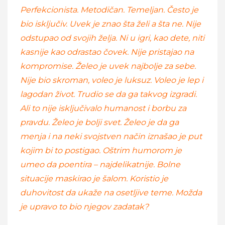
Perfekcionista. Metodičan. Temeljan. Često je
bio isključiv. Uvek je znao šta želi a šta ne. Nije
odstupao od svojih želja. Ni u igri, kao dete, niti
kasnije kao odrastao čovek. Nije pristajao na
kompromise. Želeo je uvek najbolje za sebe.
Nije bio skroman, voleo je luksuz. Voleo je lep i
lagodan život. Trudio se da ga takvog izgradi.
Ali to nije isključivalo humanost i borbu za
pravdu. Želeo je bolji svet. Želeo je da ga
menja i na neki svojstven način iznašao je put
kojim bi to postigao. Oštrim humorom je
umeo da poentira – najdelikatnije. Bolne
situacije maskirao je šalom. Koristio je
duhovitost da ukaže na osetljive teme. Možda
je upravo to bio njegov zadatak?