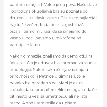
bariton i drugi alt. Voleo je da peva. Naše slave
i porodična okupljanja bila su poznata po
druženju uz klavir i gitaru
.
Bile su to najlepše i
najdraže večeri. Kada bi se svi gosti razišli,
ostajali bismo mi „naši” da se smejemo do
kasno u noć i pevamo u mikrofone od
baterijskih lampi.
Nakon gimnazije, znali smo da ćemo otići na
fakultet. On je oduvek bio spreman za studije
arheologije. Nakon takmičenja iz istorije u
osnovnoj školi i Petnice u gimnaziji, to je
nekako bio prirodan sled. Meni je duže
trebalo da se pronađem. Bili smo sigurni da će
biti nešto u vezi sa umetnošću ali ne i šta
tačno. A onda sam rešila da upišem