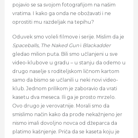
pojavio se sa svojom fotografijom na našim
vratima. I kako ga onda ne obožavati i ne
oprostiti mu razdeljak na tepihu?
Oduvek smo voleli filmove i serije. Mislim da je
Spaceballs,
The Naked Gun
i
Blackadder
gledao milion puta. Bili smo učlanjeni u sve
video-klubove u gradu – u stanju da odemo u
drugo naselje s roditeljskom ličnom kartom
samo da bismo se učlanili u neki novi video-
klub. Jednom prilikom je zaboravio da vrati
kasetu dva meseca. Ili ga je prosto mrzelo.
Ovo drugo je verovatnije. Morali smo da
smislimo način kako da prođe nekažnjeno jer
nismo imali dovoljno novca od džeparca da
platimo kašnjenje. Priča da se kaseta koju je