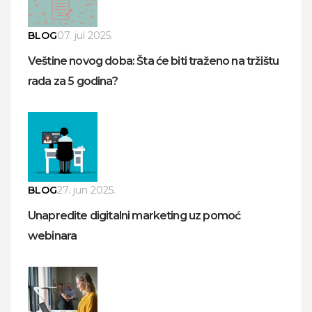
BLOG
07. jul 2025.
Veštine novog doba: Šta će biti traženo na tržištu
rada za 5 godina?
BLOG
27. jun 2025.
Unapredite digitalni marketing uz pomoć
webinara