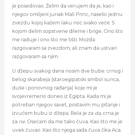
je posedovao. Želim da verujem da je, kao i
njegov omiljeni junak Mali Princ, naselio jednu
zvezdu kojoj kažem laku noć svako veče. S
kojom delim sopstvene dileme i brige. Ono što
me raduje i ono što me tišti. Možda
razgovaram sa zvezdom, ali znam da ustvari
razgovaram sa njim.
U džepu svakog dana nosim dve bube: crnog i
belog skarabeja (staroegipatski simbol sunca,
duše i ponovnog rađanja) koje mi je
svojevremeno doneo iz Egipta. Kada mi je
potreban njegov savet, postavim mu pitanje i
izvučem bubu iz džepa. Bela je za
da,
crna je
za
ne.
Osećam da me tako čuva. Kao što me je
uvek čuvao. Kao što njega sada čuva čika Aca.