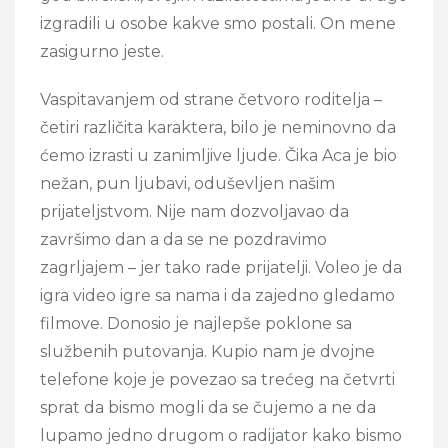
izgradili u osobe kakve smo postali. On mene
zasigurno jeste.
Vaspitavanjem od strane četvoro roditelja –
četiri različita karaktera, bilo je neminovno da
ćemo izrasti u zanimljive ljude. Čika Aca je bio
nežan, pun ljubavi, oduševljen našim
prijateljstvom. Nije nam dozvoljavao da
završimo dan a da se ne pozdravimo
zagrljajem – jer tako rade prijatelji. Voleo je da
igra video igre sa nama i da zajedno gledamo
filmove. Donosio je najlepše poklone sa
službenih putovanja. Kupio nam je dvojne
telefone koje je povezao sa trećeg na četvrti
sprat da bismo mogli da se čujemo a ne da
lupamo jedno drugom o radijator kako bismo