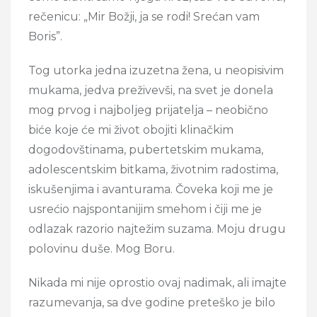
rečenicu: „Mir Božji, ja se rodi! Srećan vam
Boris”.
Tog utorka jedna izuzetna žena, u neopisivim
mukama, jedva preživevši, na svet je donela
mog prvog i najboljeg prijatelja – neobično
biće koje će mi život obojiti klinačkim
dogodovštinama, pubertetskim mukama,
adolescentskim bitkama, životnim radostima,
iskušenjima i avanturama. Čoveka koji me je
usrećio najspontanijim smehom i čiji me je
odlazak razorio najtežim suzama. Moju drugu
polovinu duše. Mog Boru.
Nikada mi nije oprostio ovaj nadimak, ali imajte
razumevanja, sa dve godine preteško je bilo