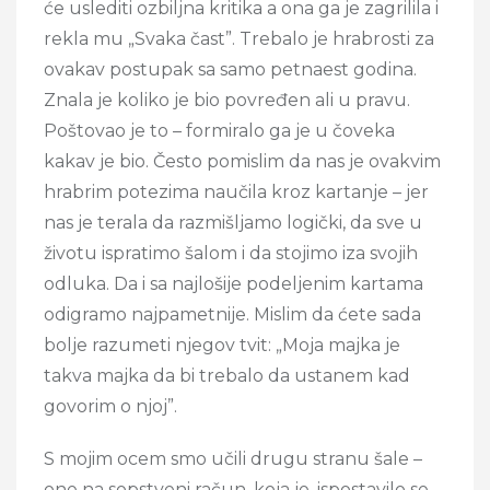
će uslediti ozbiljna kritika a ona ga je zagrilila i
rekla mu „Svaka čast”. Trebalo je hrabrosti za
ovakav postupak sa samo petnaest godina.
Znala je koliko je bio povređen ali u pravu.
Poštovao je to – formiralo ga je u čoveka
kakav je bio. Često pomislim da nas je ovakvim
hrabrim potezima naučila kroz kartanje – jer
nas je terala da razmišljamo logički, da sve u
životu ispratimo šalom i da stojimo iza svojih
odluka. Da i sa najlošije podeljenim kartama
odigramo najpametnije. Mislim da ćete sada
bolje razumeti njegov tvit: „Moja majka je
takva majka da bi trebalo da ustanem kad
govorim o njoj”.
S mojim ocem smo učili drugu stranu šale –
one na sopstveni račun, koja je, ispostavilo se,