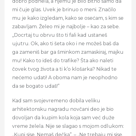
dobro podnela, a njemu je bilo bitno samo da
mi čuje glas. Uvek je brinuo o meni. Značilo
mu je kako izgledam, kako se osećam, s kim se
zabavljam. Želeo mi je najbolje – kao za sebe.
„Docrtaj tu obrvu što ti fali kad ustaneš
ujutru. Ok, ako ti šeta oko i ne možeš baš da
ga zameniš bar ga šminkom zamaskiraj, majku
mu! Kako to ideš do trafike? Šta ako naleti
čovek tvog života a ti k’o klošarka? Nikad te
nećemo udati! A oboma nam je neophodno
da se bogato udaš!”
Kad sam svojevremeno dobila veliku
arhitektonsku nagradu novčani deo je bio
dovoljan da kupim kola koja sam već duže
vreme želela. Nije se slagao s mojom odlukom:
„Kupi sise. Nemaš dečka”. – „Ne trebaju mi sise.