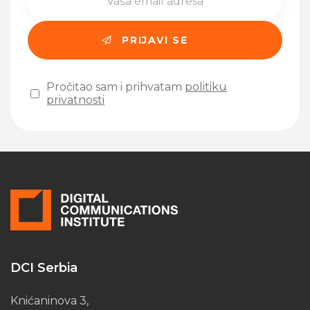
Pročitao sam i prihvatam
politiku
privatnosti
Please leave this field empty.
DCI Serbia
Knićaninova 3,