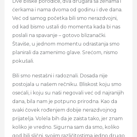
Dve bliske porodice, dva drugara sa ženama i
ćerkama i nama dvoma od godinu i dve dana.
Već od samog početka bili smo nerazdvojni,
od kad bismo ustali do momenta kada bi nas
poslali na spavanje – gotovo blizanački.
Štaviše, u jednom momentu odrastanja smo
planirali da zamenimo glave. Srećom, nismo
pokušali.
Bili smo nestašni i radoznali. Dosada nije
postojala u našem rečniku. Bliskost koju smo
osećali, i koju su naši negovali već od najranijih
dana, bila nam je potpuno prirodna. Kao da
svaki čovek rođenjem dobije nerazdvojnog
prijatelja. Volela bih da je zaista tako, jer znam
koliko je vredno. Sigurna sam da smo, koliko
god bili slični, svojim različitostima jedno drugo