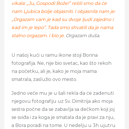
vikala: „Ju, Gospodi Bože!” rešili smo da će
nam Ljubica bolje objasniti. I objasnila nam je:
„Orgazam vam je kad su dvoje ljudi zajedno i
kad im je lepo”. Tada smo shvatili da je nama
stalno orgazam. I bio je.
Orgazam duša.
U našoj kući u ramu ikone stoji Borina
fotografija. Ne, nije bio svetac, kao što rekoh
na početku, ali je, kako je moja mama
smatrala, zaslužio ovo mesto.
Jedno veče mu je u šali rekla da će zadenuti
njegovu fotografiju uz Sv. Dimitrija ako moja
sestra počne da se zabavlja sa dečkom koji joj
se sviđa i za koga je smatala da je pravi za nju,
a Bora poradi na tome. U nedelju u 3h ujutru