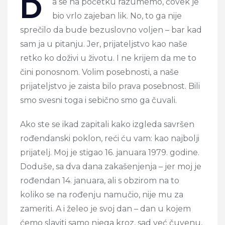
D
a se na početku razumemo, čovek je
bio vrlo zajeban lik. No, to ga nije
sprečilo da bude bezuslovno voljen – bar kad
sam ja u pitanju. Jer, prijateljstvo kao naše
retko ko doživi u životu. I ne krijem da me to
čini ponosnom. Volim posebnosti, a naše
prijateljstvo je zaista bilo prava posebnost. Bili
smo svesni toga i sebično smo ga čuvali.
Ako ste se ikad zapitali kako izgleda savršen
rođendanski poklon, reći ću vam: kao najbolji
prijatelj. Moj je stigao 16. januara 1979. godine.
Doduše, sa dva dana zakašenjenja – jer moj je
rođendan 14. januara, ali s obzirom na to
koliko se na rođenju namučio, nije mu za
zameriti. A i želeo je svoj dan – dan u kojem
ćemo slaviti samo njega kroz, sad već čuvenu,