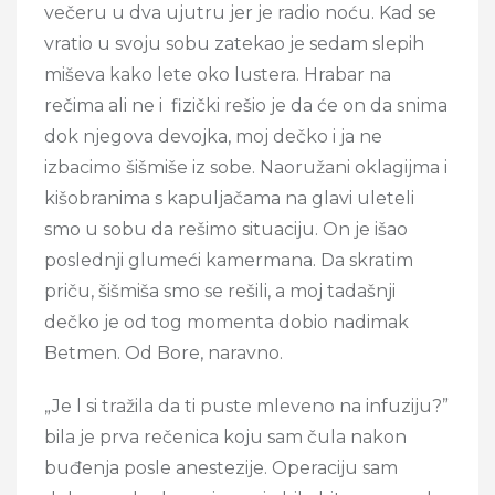
večeru u dva ujutru jer je radio noću. Kad se
vratio u svoju sobu zatekao je sedam slepih
miševa kako lete oko lustera. Hrabar na
rečima ali ne i fizički rešio je da će on da snima
dok njegova devojka, moj dečko i ja ne
izbacimo šišmiše iz sobe. Naoružani oklagijma i
kišobranima s kapuljačama na glavi uleteli
smo u sobu da rešimo situaciju. On je išao
poslednji glumeći kamermana. Da skratim
priču, šišmiša smo se rešili, a moj tadašnji
dečko je od tog momenta dobio nadimak
Betmen. Od Bore, naravno.
„Je l si tražila da ti puste mleveno na infuziju?”
bila je prva rečenica koju sam čula nakon
buđenja posle anestezije. Operaciju sam