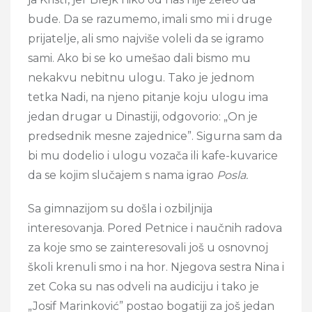
bude. Da se razumemo, imali smo mi i druge
prijatelje, ali smo najviše voleli da se igramo
sami. Ako bi se ko umešao dali bismo mu
nekakvu nebitnu ulogu. Tako je jednom
tetka Nadi, na njeno pitanje koju ulogu ima
jedan drugar u Dinastiji, odgovorio: „On je
predsednik mesne zajednice”. Sigurna sam da
bi mu dodelio i ulogu vozača ili kafe-kuvarice
da se kojim slučajem s nama igrao
Posla.
Sa gimnazijom su došla i ozbiljnija
interesovanja. Pored Petnice i naučnih radova
za koje smo se zainteresovali još u osnovnoj
školi krenuli smo i na hor. Njegova sestra Nina i
zet Coka su nas odveli na audiciju i tako je
„Josif Marinković” postao bogatiji za još jedan