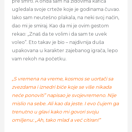
pre smrti. A onda sam na zidovima kafića
ugledala svoje crteže koje je godinama čuvao.
Iako sam neutešno plakala, na neki svoj način,
dao mi je smiraj. Kao da mi je ovim gestom
rekao: „Znaš da te volim i da sam te uvek
voleo”. Eto takav je bio – najdivnija duša
upakovana u karakter zajebanog igrača, lepo
vam rekoh na početku.
„S vremena na vreme, kosmos se uortači sa
zvezdama i iznedri biće koje se više nikada
neće ponoviti” napisao je svojevremeno. Nije
mislio na sebe. Ali kao da jeste. I evo čujem ga
trenutno u glavi kako mi govori svoju
omiljenu: „Ah, tako mlad a već citiran!”