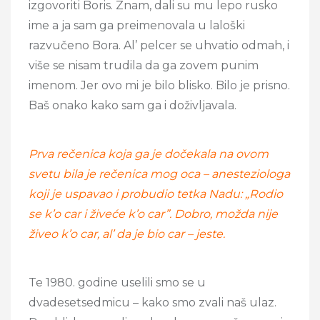
izgovoriti Boris. Znam, dali su mu lepo rusko
ime a ja sam ga preimenovala u laloški
razvučeno Bora. Al’ pelcer se uhvatio odmah, i
više se nisam trudila da ga zovem punim
imenom. Jer ovo mi je bilo blisko. Bilo je prisno.
Baš onako kako sam ga i doživljavala.
Prva rečenica koja ga je dočekala na ovom
svetu bila je rečenica mog oca – anesteziologa
koji je uspavao i probudio tetka Nadu: „Rodio
se k’o car i živeće k’o car”. Dobro, možda nije
živeo k’o car, al’ da je bio car – jeste.
Te 1980. godine uselili smo se u
dvadesetsedmicu – kako smo zvali naš ulaz.