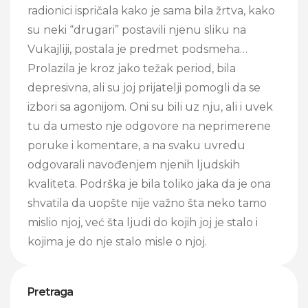
radionici ispričala kako je sama bila žrtva, kako
su neki “drugari” postavili njenu sliku na
Vukajliji, postala je predmet podsmeha…
Prolazila je kroz jako težak period, bila
depresivna, ali su joj prijatelji pomogli da se
izbori sa agonijom. Oni su bili uz nju, ali i uvek
tu da umesto nje odgovore na neprimerene
poruke i komentare, a na svaku uvredu
odgovarali navođenjem njenih ljudskih
kvaliteta. Podrška je bila toliko jaka da je ona
shvatila da uopšte nije važno šta neko tamo
mislio njoj, već šta ljudi do kojih joj je stalo i
kojima je do nje stalo misle o njoj.
Pretraga