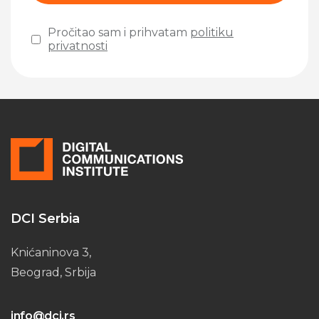
Pročitao sam i prihvatam
politiku
privatnosti
Please leave this field empty.
DCI Serbia
Knićaninova 3,
Beograd, Srbija
info@dci.rs