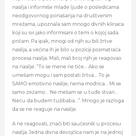
nasilja i informiše mlade ljude o posledicama
neodgovornog ponašanja na društvenim
mrežama, upoznala sam mnogo divnih klinaca
koji su svi jako informisani o temi o kojoj sada
pričam. Pa ipak, mnogi od njih su bili žrtve
nasilja, a većina ih je bilo u poziciji posmatrača
procesa nasilja. Mali, mali broj njih je reagovao
na nasilje. “To se mene ne tiče… Ako se
umešam mogu i sam postati žrtva… To je
SAMO emotivno nasilje, nema modrica… Mi se
samo zezamo… Ne mešam se u tuđe stvari…
Neću da budem tužibaba…”. Mnogo je razloga
da se ne reaguje na nasilje.
A ne reagovati, znači biti saučesnik u procesu
nasilja. Jedna divna devojčica nam je na jednoj