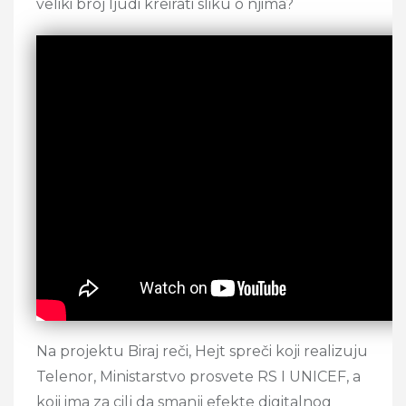
veliki broj ljudi kreirati sliku o njima?
Na projektu Biraj reči, Hejt spreči koji realizuju
Telenor, Ministarstvo prosvete RS I UNICEF, a
koji ima za cilj da smanji efekte digitalnog