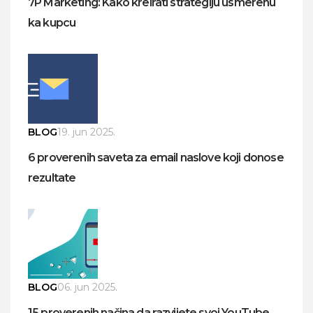
7P Marketing: Kako kreirati strategiju usmerenu
ka kupcu
BLOG
19. jun 2025.
6 proverenih saveta za email naslove koji donose
rezultate
BLOG
06. jun 2025.
15 proverenih načina da razvijete svoj YouTube