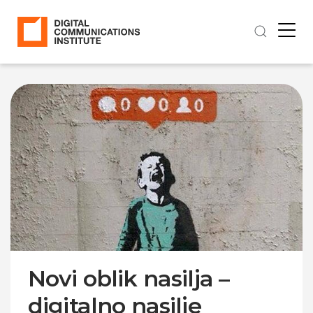
Novi oblik nasilja –
digitalno nasilje