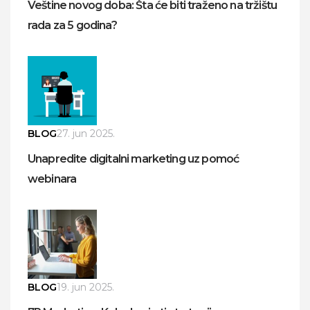
Veštine novog doba: Šta će biti traženo na tržištu
rada za 5 godina?
BLOG
27. jun 2025.
Unapredite digitalni marketing uz pomoć
webinara
BLOG
19. jun 2025.