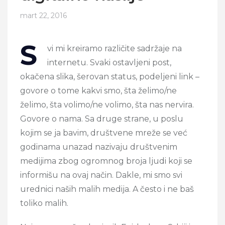
mart 22, 2016
S
vi mi kreiramo različite sadržaje na
internetu. Svaki ostavljeni post,
okačena slika, šerovan status, podeljeni link –
govore o tome kakvi smo, šta želimo/ne
želimo, šta volimo/ne volimo, šta nas nervira.
Govore o nama. Sa druge strane, u poslu
kojim se ja bavim, društvene mreže se već
godinama unazad nazivaju društvenim
medijima zbog ogromnog broja ljudi koji se
informišu na ovaj način. Dakle, mi smo svi
urednici naših malih medija. A često i ne baš
toliko malih.