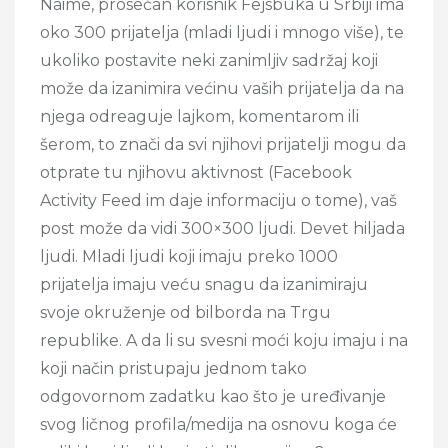
Naime, prosečan korisnik Fejsbuka u Srbiji ima
oko 300 prijatelja (mladi ljudi i mnogo više), te
ukoliko postavite neki zanimljiv sadržaj koji
može da izanimira većinu vaših prijatelja da na
njega odreaguje lajkom, komentarom ili
šerom, to znači da svi njihovi prijatelji mogu da
otprate tu njihovu aktivnost (Facebook
Activity Feed im daje informaciju o tome), vaš
post može da vidi 300×300 ljudi. Devet hiljada
ljudi. Mladi ljudi koji imaju preko 1000
prijatelja imaju veću snagu da izanimiraju
svoje okruženje od bilborda na Trgu
republike. A da li su svesni moći koju imaju i na
koji način pristupaju jednom tako
odgovornom zadatku kao što je uređivanje
svog ličnog profila/medija na osnovu koga će