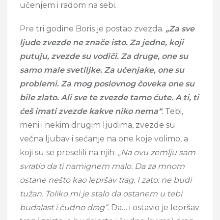
učenjem i radom na sebi.
Pre tri godine Boris je postao zvezda.
„Za sve
ljude zvezde ne znače isto. Za jedne, koji
putuju, zvezde su vodiči. Za druge, one su
samo male svetiljke. Za učenjake, one su
problemi. Za mog poslovnog čoveka one su
bile zlato. Ali sve te zvezde tamo ćute. A ti, ti
ćeš imati zvezde kakve niko nema“
.
Tebi,
meni i nekim drugim ljudima, zvezde su
večna ljubav i sećanje na one koje volimo, a
koji su se preselili na njih.
„Na ovu zemlju sam
svratio da ti namignem malo. Da za mnom
ostane nešto kao lepršav trag. I zato: ne budi
tužan. Toliko mi je stalo da ostanem u tebi
budalast i čudno drag“.
Da… i ostavio je lepršav