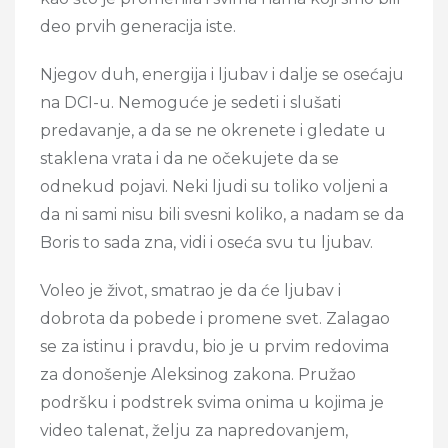
deo prvih generacija iste.
Njegov duh, energija i ljubav i dalje se osećaju
na DCI-u. Nemoguće je sedeti i slušati
predavanje, a da se ne okrenete i gledate u
staklena vrata i da ne očekujete da se
odnekud pojavi. Neki ljudi su toliko voljeni a
da ni sami nisu bili svesni koliko, a nadam se da
Boris to sada zna, vidi i oseća svu tu ljubav.
Voleo je život, smatrao je da će ljubav i
dobrota da pobede i promene svet. Zalagao
se za istinu i pravdu, bio je u prvim redovima
za donošenje Aleksinog zakona. Pružao
podršku i podstrek svima onima u kojima je
video talenat, želju za napredovanjem,