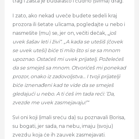
trag i zaista je budalasto i čudno (svima) drag.
I zato, ako nekad uveče budete sedeli kraj
prozora ili šetate ulicama, pogledajte u nebo i
nasmešite (mu) se, jer on, večiti dečak,
„još
uvek šašav leti i živi“
.
„A kada se utešiš (čovek
se uvek uteši) biće ti milo što si se sa mnom
upoznao. Ostaćeš mi uvek prijatelj. Poželećeš
da se smeješ sa mnom. Otvorićeš mi ponekad
prozor, onako iz zadovoljstva… I tvoji prijatelji
biće iznenađeni kad te vide da se smeješ
gledajući u nebo. A ti ćeš im tada reći: ’Da,
zvezde me uvek zasmejavaju!’“
Svi oni koji (imali sreću da) su poznavali Borisa,
su bogati, jer sada, na nebu, imaju (svoju)
zvezdu koja će ih zauvek zasmejavati.