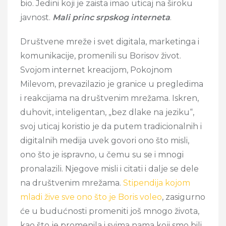
bio. Jedini koji je zaista imao uticaj na široku
javnost.
Mali princ srpskog interneta
.
Društvene mreže i svet digitala, marketinga i
komunikacije, promenili su Borisov život.
Svojom internet kreacijom, Pokojnom
Milevom, prevazilazio je granice u pregledima
i reakcijama na društvenim mrežama. Iskren,
duhovit, inteligentan, „bez dlake na jeziku“,
svoj uticaj koristio je da putem tradicionalnih i
digitalnih medija uvek govori ono što misli,
ono što je ispravno, u čemu su se i mnogi
pronalazili. Njegove misli i citati i dalje se dele
na društvenim mrežama.
Stipendija kojom
mladi žive sve ono što je Boris voleo
, zasigurno
će u budućnosti promeniti još mnogo života,
kao što je promenila i svima nama koji smo bili