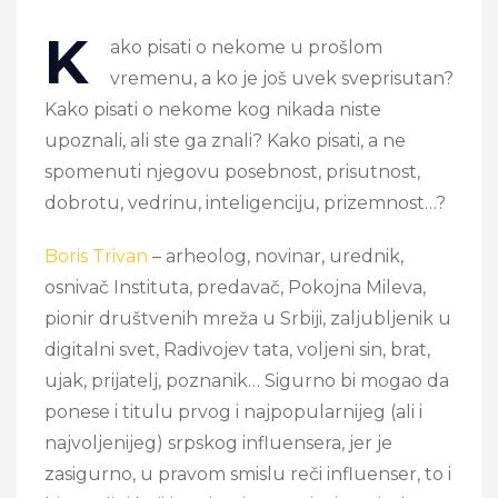
K
ako pisati o nekome u prošlom
vremenu, a ko je još uvek sveprisutan?
Kako pisati o nekome kog nikada niste
upoznali, ali ste ga znali? Kako pisati, a ne
spomenuti njegovu posebnost, prisutnost,
dobrotu, vedrinu, inteligenciju, prizemnost…?
Boris Trivan
– arheolog, novinar, urednik,
osnivač Instituta, predavač, Pokojna Mileva,
pionir društvenih mreža u Srbiji, zaljubljenik u
digitalni svet, Radivojev tata, voljeni sin, brat,
ujak, prijatelj, poznanik… Sigurno bi mogao da
ponese i titulu prvog i najpopularnijeg (ali i
najvoljenijeg) srpskog influensera, jer je
zasigurno, u pravom smislu reči influenser, to i