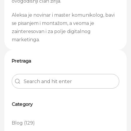
ovogodišnji član žirija.
Aleksa je novinar i master komunikolog, bavi
se pisanjem i montažom, a veoma je
zainteresovan i za polje digitalnog
marketinga.
Pretraga
Category
Blog
(129)