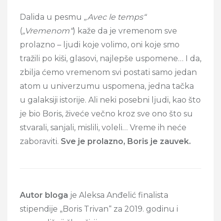
Dalida u pesmu
„Avec le temps“
(
„Vremenom“
) kaže da je vremenom sve
prolazno – ljudi koje volimo, oni koje smo
tražili po kiši, glasovi, najlepše uspomene… I da,
zbilja ćemo vremenom svi postati samo jedan
atom u univerzumu uspomena, jedna tačka
u galaksiji istorije. Ali neki posebni ljudi, kao što
je bio Boris, živeće večno kroz sve ono što su
stvarali, sanjali, mislili, voleli… Vreme ih neće
zaboraviti.
Sve je prolazno, Boris je zauvek.
Autor bloga
je Aleksa Anđelić finalista
stipendije „Boris Trivan“ za 2019. godinu i