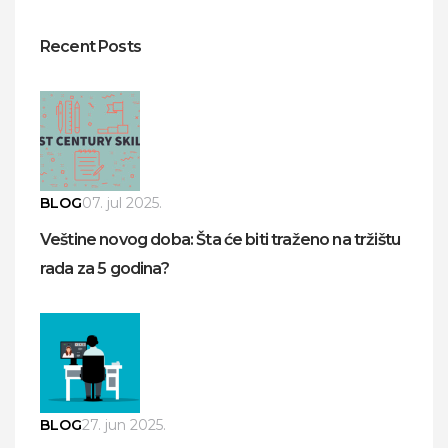
Recent Posts
BLOG
07. jul 2025.
Veštine novog doba: Šta će biti traženo na tržištu
rada za 5 godina?
BLOG
27. jun 2025.