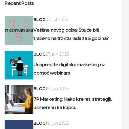
Recent Posts
BLOG
07. jul 2025.
Veštine novog doba: Šta će biti
traženo na tržištu rada za 5 godina?
BLOG
27. jun 2025.
Unapredite digitalni marketing uz
pomoć webinara
BLOG
19. jun 2025.
7P Marketing: Kako kreirati strategiju
usmerenu ka kupcu
BLOG
19. jun 2025.