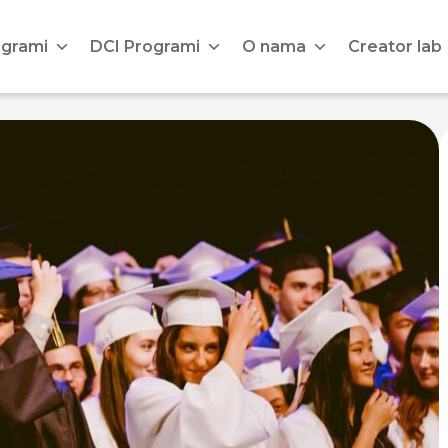
ogrami
DCI Programi
O nama
Creator lab