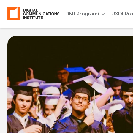
DMI Programi
UXDI Pr