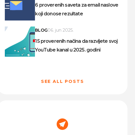
6 proverenih saveta za email naslove
koji donose rezultate
BLOG
06. jun 2025.
15 proverenih načina da razvijete svoj
YouTube kanal u 2025. godini
SEE ALL POSTS