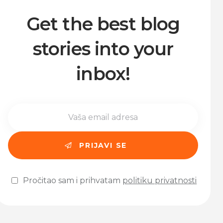
Get the best blog
stories into your
inbox!
Pročitao sam i prihvatam
politiku privatnosti
Please leave this field empty.