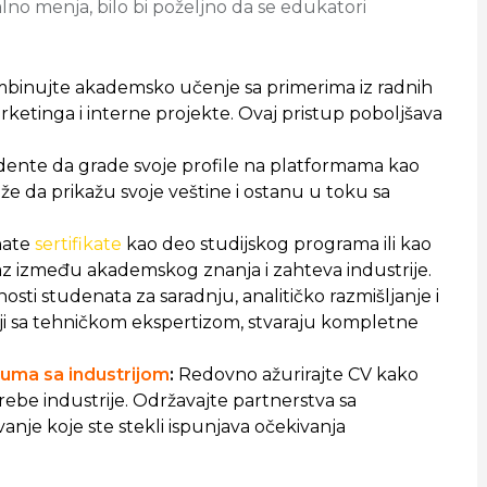
talno menja, bilo bi poželjno da se edukatori
binujte akademsko učenje sa primerima iz radnih
rketinga i interne projekte. Ovaj pristup poboljšava
dente da grade svoje profile na platformama kao
že da prikažu svoje veštine i ostanu u toku sa
nate
sertifikate
kao deo studijskog programa ili kao
az između akademskog znanja i zahteva industrije.
osti studenata za saradnju, analitičko razmišljanje i
iji sa tehničkom ekspertizom, stvaraju kompletne
luma sa industrijom
:
Redovno ažurirajte CV kako
otrebe industrije. Održavajte partnerstva sa
anje koje ste stekli ispunjava očekivanja