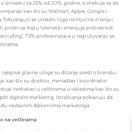
u proseku za 25% od 2015. godine, a očekuje se da
 Kompanije kao što su Walmart, Apple, Google i
 fokusirajući se umesto toga na ključna znanja i
h, proširuje bazu talenata i smanjuje pristrasnost.
ecruiting’, 73% profesionalaca u regrutovanju se
štinama.
– njegove glavne uloge su dizanje svesti o brendu i
cije kao što su direktor, menadžer i koordinator
toje nedostaci u veštinama u oblastima kao što su
opšti digitalni marketing. Istraživanja pokazuju da
među nedavnim diplomcima marketinga.
o na veštinama