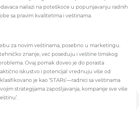
avaca nailazi na poteškoće u popunjavanju radnih
obe sa pravim kvalitetima i veštinama.
ebu za novim veštinama, posebno u marketingu.
 tehničko znanje, već poseduju i veštine timskog
ja problema. Ovaj pomak doveo je do porasta
ktično iskustvo i potencijal vrednuju više od
klasifikovano je kao ‘STARs’—radnici sa veštinama
ojim strategijama zapošljavanja, kompanije sve više
eštinu’.