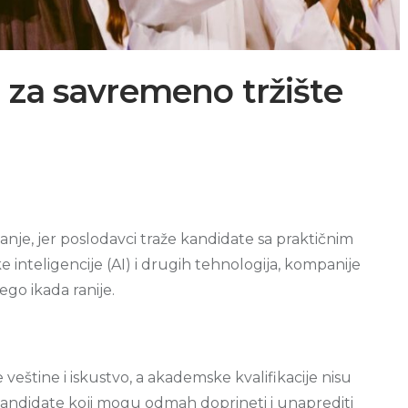
 za savremeno tržište
anje, jer poslodavci traže kandidate sa praktičnim
 inteligencije (AI) i drugih tehnologija, kompanije
go ikada ranije.
 veštine i iskustvo, a akademske kvalifikacije nisu
kandidate koji mogu odmah doprineti i unaprediti