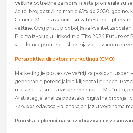
Veštine potrebne za radna mesta promenile su se 
će taj broj dostići najmanje 65% do 2030. godine.
General Motors uklonile su zahteve za diplomama,
veštine. Ovaj pristup poboljšava kvalitet zaposleni
Prema izveštaju LinkedIn-a ‘The 2024 Future of R
vodi konceptom zapošljavanja zasnovanom na ve
Perspektiva direktora marketinga (CMO)
Marketing je postao sve važniji za poslovni uspeh 
generisanje potencijalnih klijenata i prihoda. Pozi
marketinga su u značajnom porastu. Međutim, pos
AI strategija, analiza podataka, digitalna prodaja i 
73% poslodavaca vidi značajan jaz u veštinama 
Podrška diplomcima kroz obrazovanje zasnovan