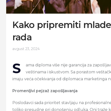
Kako pripremiti mlade
rada
avgust 23, 2024
S
ama diploma više nije garancija za zapošljav
veštinama i iskustvom. Sa porastom veštačke
imaju veća očekivanja od diplomaca marketinga ne
Promenljivi pejzaž zapošljavanja
Poslodavci sada prioritet stavljaju na profesionalne
toliko presudne pri donošenju odluka. Oni traže 