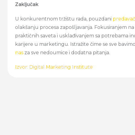
Zaključak
U konkurentnom tržištu rada, pouzdani
predavač
olakšanju procesa zapošljavanja. Fokusiranjem n
praktičnih saveta i usklađivanjem sa potrebama ind
karijere u marketingu. Istražite čime se sve bavi
nas
za sve nedoumice i dodatna pitanja.
Izvor: Digital Marketing Institute