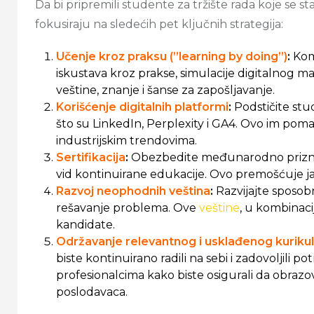
Da bi pripremili studente za tržište rada koje se s
fokusiraju na sledećih pet ključnih strategija:
Učenje kroz praksu (”learning by doing”)
:
Kom
iskustava kroz prakse, simulacije digitalnog ma
veštine, znanje i šanse za zapošljavanje.
Korišćenje digitalnih platformi
:
Podstičite stu
što su LinkedIn, Perplexity i GA4. Ovo im poma
industrijskim trendovima.
Sertifikacija
:
Obezbedite međunarodno priz
vid kontinuirane edukacije. Ovo premošćuje j
Razvoj neophodnih veština
:
Razvijajte sposobn
rešavanje problema. Ove
veštine
, u kombinac
kandidate.
Održavanje relevantnog i usklađenog kuriku
biste kontinuirano radili na sebi i zadovoljili p
profesionalcima kako biste osigurali da obrazov
poslodavaca.