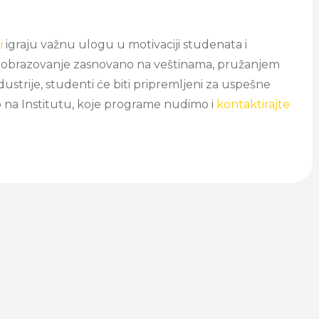
i
igraju važnu ulogu u motivaciji studenata i
a obrazovanje zasnovano na veštinama, pružanjem
ustrije, studenti će biti pripremljeni za uspešne
mo na Institutu, koje programe nudimo i
kontaktirajte