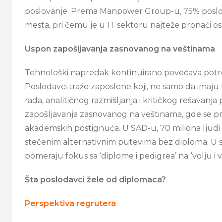
poslovanje. Prema Manpower Group-u, 75% poslod
mesta, pri čemu je u IT sektoru najteže pronaći os
Uspon zapošljavanja zasnovanog na veštinama
Tehnološki napredak kontinuirano povećava potr
Poslodavci traže zaposlene koji, ne samo da imaju
rada, analitičnog razmišljanja i kritičkog rešavan
zapošljavanja zasnovanog na veštinama, gde se pra
akademskih postignuća. U SAD-u, 70 miliona ljudi 
stečenim alternativnim putevima bez diploma. U sv
pomeraju fokus sa ‘diplome i pedigrea’ na ‘volju i v
Šta poslodavci žele od diplomaca?
Perspektiva regrutera