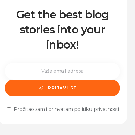
Get the best blog
stories into your
inbox!
Pročitao sam i prihvatam
politiku privatnosti
Please leave this field empty.