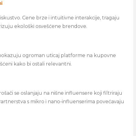
i
skustvo. Cene brze i intuitivne interakcije, tragaju
orizuju ekološki osvešćene brendove.
okazuju ogroman uticaj platforme na kupovne
ćeni kako bi ostali relevantni.
či se oslanjaju na nišne influensere koji filtriraju
Partnerstva s mikro i nano-influenserima povećavaju