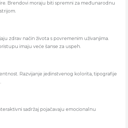
vire. Brendovi moraju biti spremni za međunarodnu
strijom.
aju zdrav način života s povremenim uživanjima.
pristupu imaju veće šanse za uspeh.
ntnost. Razvijanje jedinstvenog kolorita, tipografije
.
interaktivni sadržaj pojačavaju emocionalnu