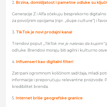
2.
Brzina, domišljatost i pametne odluke su ključn
Generacije Z i Alfa očekuju besprekorno digitalno i
za povoljnim opcijama (npr. „dupe culture“) i fav
3.
TikTok je novi prodajni kanal
Trendovi poput
„TikTok me je naterao da kupim“
p
odluke. Brendovi moraju biti agilni i kulturno osveš
4.
Influenseri kao digitalni filteri
Zatrpani ogromnom količinom sadržaja, mladi potroša
informacije i preporučuju relevantne proizvode. 
kredibilitet brenda.
5.
Internet briše geografske granice