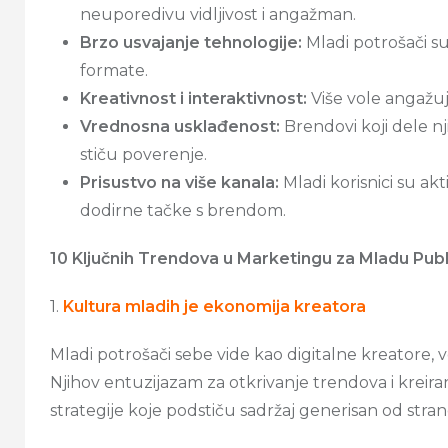
neuporedivu vidljivost i angažman.
Brzo usvajanje tehnologije:
Mladi potrošači su 
formate.
Kreativnost i interaktivnost:
Više vole angažuj
Vrednosna usklađenost:
Brendovi koji dele nj
stiču poverenje.
Prisustvo na više kanala:
Mladi korisnici su akt
dodirne tačke s brendom.
10 Ključnih Trendova u Marketingu za Mladu Publ
1.
Kultura mladih je ekonomija kreatora
Mladi potrošači sebe vide kao digitalne kreatore,
Njihov entuzijazam za otkrivanje trendova i kreiran
strategije koje podstiču sadržaj generisan od strane