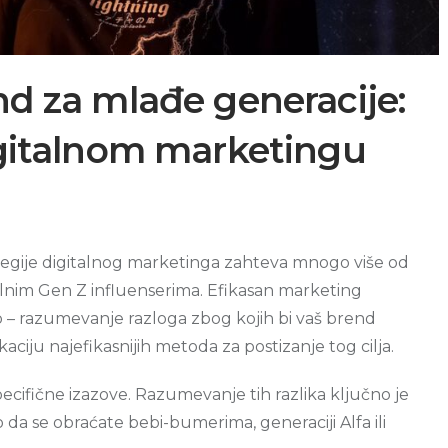
nd za mlađe generacije:
digitalnom marketingu
ategije digitalnog marketinga zahteva mnogo više od
uelnim Gen Z influenserima. Efikasan marketing
– razumevanje razloga zbog kojih bi vaš brend
ciju najefikasnijih metoda za postizanje tog cilja.
pecifične izazove. Razumevanje tih razlika ključno je
o da se obraćate bebi-bumerima, generaciji Alfa ili