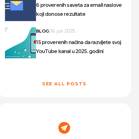
6 proverenih saveta za email naslove
koji donose rezultate
BLOG
06. jun 2025.
15 proverenih načina da razvijete svoj
YouTube kanal u 2025. godini
SEE ALL POSTS