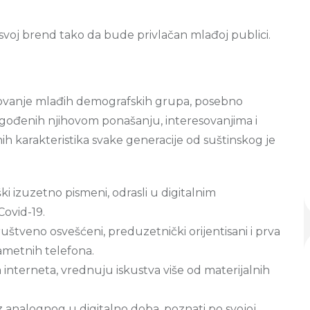
 svoj brend tako da bude privlačan mlađoj publici.
ovanje mlađih demografskih grupa, posebno
ilagođenih njihovom ponašanju, interesovanjima i
h karakteristika svake generacije od suštinskog je
i izuzetno pismeni, odrasli u digitalnim
ovid-19.
ruštveno osvešćeni, preduzetnički orijentisani i prva
pametnih telefona.
interneta, vrednuju iskustva više od materijalnih
iz analognog u digitalno doba, poznati po svojoj