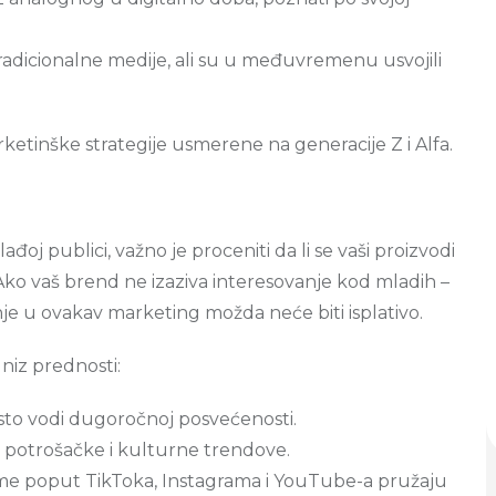
radicionalne medije, ali su u međuvremenu usvojili
rketinške strategije usmerene na generacije Z i Alfa.
publici, važno je proceniti da li se vaši proizvodi
. Ako vaš brend ne izaziva interesovanje kod mladih –
nje u ovakav marketing možda neće biti isplativo.
iz prednosti:
to vodi dugoročnoj posvećenosti.
 potrošačke i kulturne trendove.
me poput TikToka, Instagrama i YouTube-a pružaju