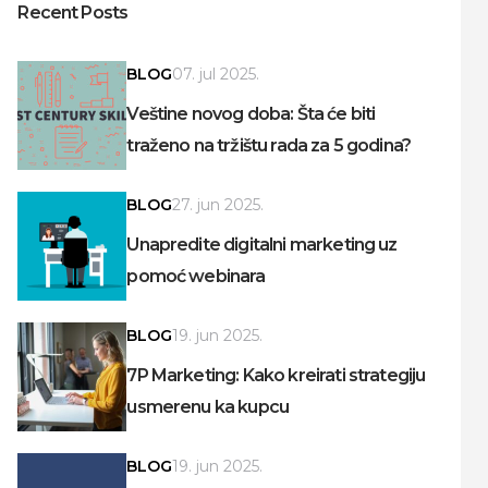
Recent Posts
BLOG
07. jul 2025.
Veštine novog doba: Šta će biti
traženo na tržištu rada za 5 godina?
BLOG
27. jun 2025.
Unapredite digitalni marketing uz
pomoć webinara
BLOG
19. jun 2025.
7P Marketing: Kako kreirati strategiju
usmerenu ka kupcu
BLOG
19. jun 2025.