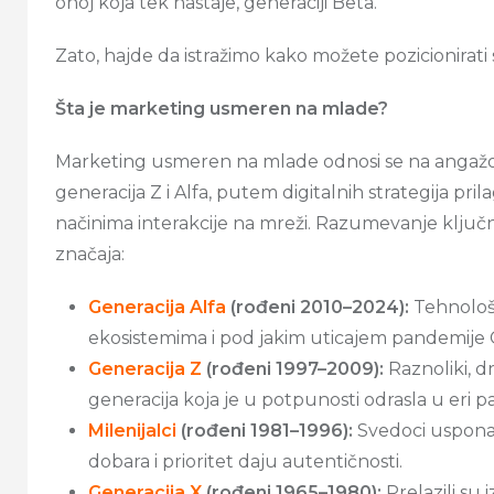
onoj koja tek nastaje, generaciji Beta.
Zato, hajde da istražimo kako možete pozicionirati
Šta je marketing usmeren na mlade?
Marketing usmeren na mlade odnosi se na angaž
generacija Z i Alfa, putem digitalnih strategija pr
načinima interakcije na mreži. Razumevanje ključni
značaja:
Generacija Alfa
(rođeni 2010–2024):
Tehnološk
ekosistemima i pod jakim uticajem pandemije C
Generacija Z
(rođeni 1997–2009):
Raznoliki, d
generacija koja je u potpunosti odrasla u eri 
Milenijalci
(rođeni 1981–1996):
Svedoci uspona 
dobara i prioritet daju autentičnosti.
Generacija X
(rođeni 1965–1980):
Prelazili su 