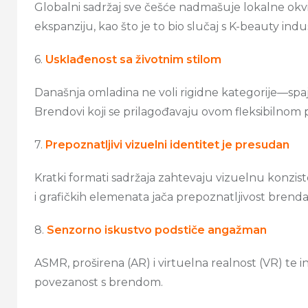
Globalni sadržaj sve češće nadmašuje lokalne ok
ekspanziju, kao što je to bio slučaj s K-beauty indu
6.
Usklađenost sa životnim stilom
Današnja omladina ne voli rigidne kategorije—spaj
Brendovi koji se prilagođavaju ovom fleksibilnom 
7.
Prepoznatljivi vizuelni identitet je presudan
Kratki formati sadržaja zahtevaju vizuelnu konziste
i grafičkih elemenata jača prepoznatljivost brenda
8.
Senzorno iskustvo podstiče angažman
ASMR, proširena (AR) i virtuelna realnost (VR) te 
povezanost s brendom.