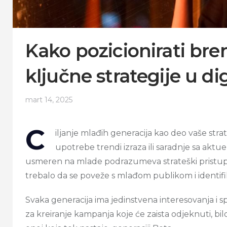
Kako pozicionirati bre
ključne strategije u 
mart 14, 2025
C
iljanje mlađih generacija kao deo vaše str
upotrebe trendi izraza ili saradnje sa akt
usmeren na mlade podrazumeva strateški pristup 
trebalo da se poveže s mlađom publikom i identifika
Svaka generacija ima jedinstvena interesovanja i s
za kreiranje kampanja koje će zaista odjeknuti, bil