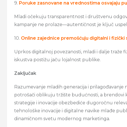
9.
Poruke zasnovane na vrednostima osvajaju pu
Mladi očekuju transparentnost i društvenu odgo
kampanje ne prolaze—autentičnost je ključ uspe
10.
Online zajednice premošćuju digitalni i fizički
Uprkos digitalnoj povezanosti, mladi i dalje traže fiz
iskustva postižu jaču lojalnost publike.
Zaključak
Razumevanje mladih generacija i prilagođavanje nj
potrošači oblikuju tržište budućnosti, a brendovi 
strategije i inovacije obezbediće dugoročnu releva
tehnološke inovacije i digitalne navike mlađe pu
dinamičnom svetu modernog marketinga.