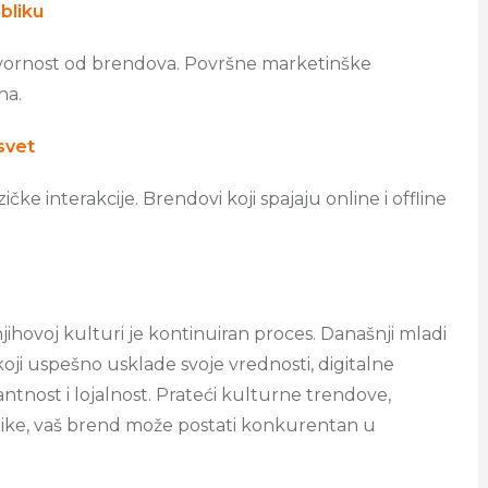
bliku
vornost od brendova. Površne marketinške
ha.
 svet
ičke interakcije. Brendovi koji spajaju online i offline
ihovoj kulturi je kontinuiran proces. Današnji mladi
koji uspešno usklade svoje vrednosti, digitalne
ntnost i lojalnost. Prateći kulturne trendove,
blike, vaš brend može postati konkurentan u