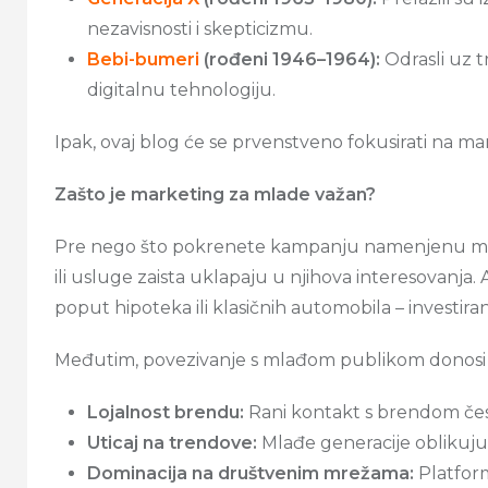
nezavisnosti i skepticizmu.
Bebi-bumeri
(rođeni 1946–1964):
Odrasli uz t
digitalnu tehnologiju.
Ipak, ovaj blog će se prvenstveno fokusirati na ma
Zašto je marketing za mlade važan?
Pre nego što pokrenete kampanju namenjenu mlađoj 
ili usluge zaista uklapaju u njihova interesovanja
poput hipoteka ili klasičnih automobila – investira
Međutim, povezivanje s mlađom publikom donosi n
Lojalnost brendu:
Rani kontakt s brendom čes
Uticaj na trendove:
Mlađe generacije oblikuju
Dominacija na društvenim mrežama:
Platfor