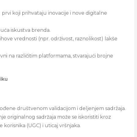
prvi koji prihvataju inovacije i nove digitalne
uća iskustva brenda.
ihove vrednosti (npr. održivost, raznolikost) lakše
ivni na različitim platformama, stvarajući brojne
iku
 vođene društvenom validacijom i deljenjem sadržaja.
je originalnog sadržaja može se iskoristiti kroz
 korisnika (UGC) i uticaj vršnjaka.