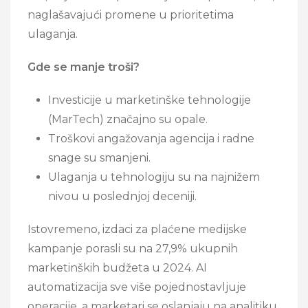
naglašavajući promene u prioritetima
ulaganja.
Gde se manje troši?
Investicije u marketinške tehnologije
(MarTech) značajno su opale.
Troškovi angažovanja agencija i radne
snage su smanjeni.
Ulaganja u tehnologiju su na najnižem
nivou u poslednjoj deceniji.
Istovremeno, izdaci za plaćene medijske
kampanje porasli su na 27,9% ukupnih
marketinških budžeta u 2024. AI
automatizacija sve više pojednostavljuje
operacije, a marketari se oslanjaju na analitiku