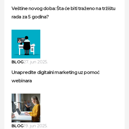
Veštine novog doba: Šta će biti traženo na tržištu
rada za 5 godina?
BLOG
27. jun 2025.
Unapredite digitalni marketing uz pomoć
webinara
BLOG
19. jun 2025.