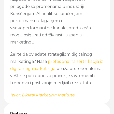
prilagode se promenama u industriji.
Korišćenjem AI analitike, praćenjem
performansi i ulaganjem u
visokoperformantne kanale, preduzeća
mogu osigurati održiv rast i uspeh u
marketingu.
Želite da ovladate strategijom digitalnog
marketinga? Naša
profesionalna sertifikacija iz
digitalnog marketinga
pruža profesionalcima
veštine potrebne za praćenje savremenih
trendova i postizanje merljivih rezultata.
Izvor: Digital Marketing Institute
Pretraga