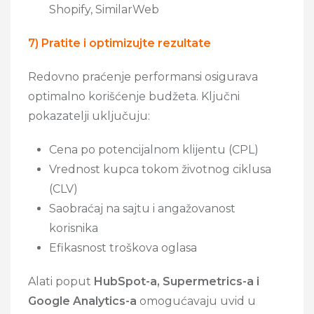
Shopify, SimilarWeb
7) Pratite i optimizujte rezultate
Redovno praćenje performansi osigurava
optimalno korišćenje budžeta. Ključni
pokazatelji uključuju:
Cena po potencijalnom klijentu (CPL)
Vrednost kupca tokom životnog ciklusa
(CLV)
Saobraćaj na sajtu i angažovanost
korisnika
Efikasnost troškova oglasa
Alati poput
HubSpot-a, Supermetrics-a i
Google Analytics-a
omogućavaju uvid u