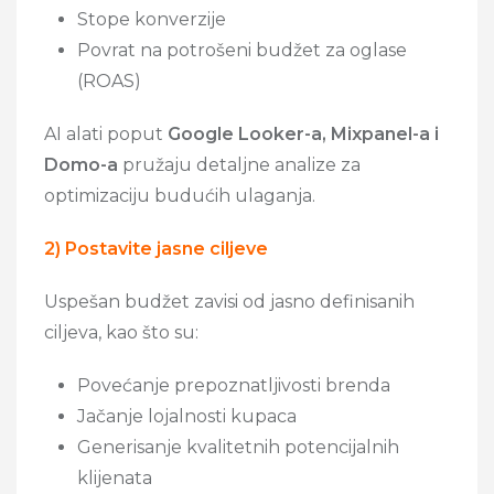
Stope konverzije
Povrat na potrošeni budžet za oglase
(ROAS)
AI alati poput
Google Looker-a, Mixpanel-a i
Domo-a
pružaju detaljne analize za
optimizaciju budućih ulaganja.
2) Postavite jasne ciljeve
Uspešan budžet zavisi od jasno definisanih
ciljeva, kao što su:
Povećanje prepoznatljivosti brenda
Jačanje lojalnosti kupaca
Generisanje kvalitetnih potencijalnih
klijenata