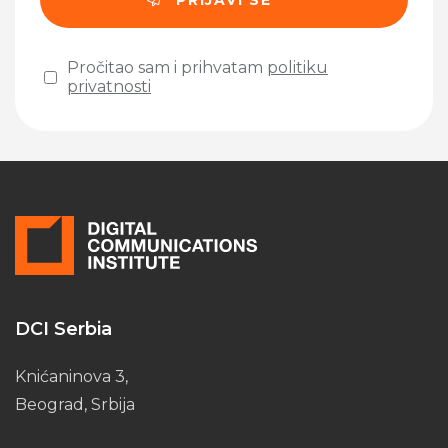
Pročitao sam i prihvatam
politiku
privatnosti
Please leave this field empty.
DCI Serbia
Knićaninova 3,
Beograd, Srbija