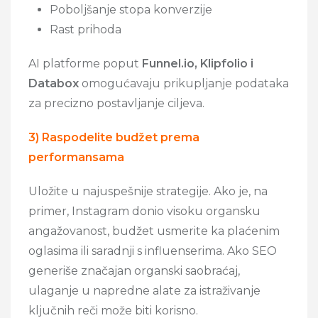
Poboljšanje stopa konverzije
Rast prihoda
AI platforme poput
Funnel.io, Klipfolio i
Databox
omogućavaju prikupljanje podataka
za precizno postavljanje ciljeva.
3) Raspodelite budžet prema
performansama
Uložite u najuspešnije strategije. Ako je, na
primer, Instagram donio visoku organsku
angažovanost, budžet usmerite ka plaćenim
oglasima ili saradnji s influenserima. Ako SEO
generiše značajan organski saobraćaj,
ulaganje u napredne alate za istraživanje
ključnih reči može biti korisno.