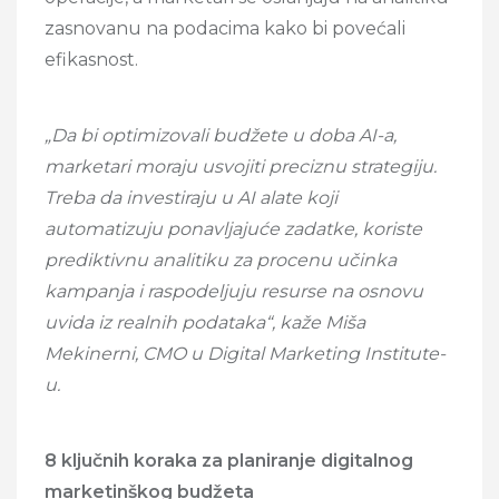
zasnovanu na podacima kako bi povećali
efikasnost.
„Da bi optimizovali budžete u doba AI-a,
marketari moraju usvojiti preciznu strategiju.
Treba da investiraju u AI alate koji
automatizuju ponavljajuće zadatke, koriste
prediktivnu analitiku za procenu učinka
kampanja i raspodeljuju resurse na osnovu
uvida iz realnih podataka“, kaže Miša
Mekinerni, CMO u Digital Marketing Institute-
u.
8 ključnih koraka za planiranje digitalnog
marketinškog budžeta