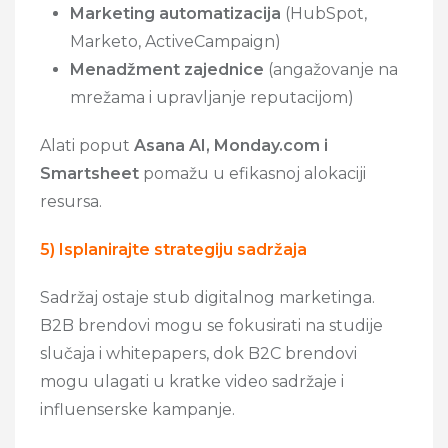
Marketing automatizacija
(HubSpot,
Marketo, ActiveCampaign)
Menadžment zajednice
(angažovanje na
mrežama i upravljanje reputacijom)
Alati poput
Asana AI, Monday.com i
Smartsheet
pomažu u efikasnoj alokaciji
resursa.
5) Isplanirajte strategiju sadržaja
Sadržaj ostaje stub digitalnog marketinga.
B2B brendovi mogu se fokusirati na studije
slučaja i whitepapers, dok B2C brendovi
mogu ulagati u kratke video sadržaje i
influenserske kampanje.