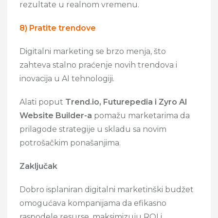
rezultate u realnom vremenu.
8) Pratite trendove
Digitalni marketing se brzo menja, što
zahteva stalno praćenje novih trendova i
inovacija u AI tehnologiji.
Alati poput
Trend.io, Futurepedia i Zyro AI
Website Builder-a
pomažu marketarima da
prilagode strategije u skladu sa novim
potrošačkim ponašanjima.
Zaključak
Dobro isplaniran digitalni marketinški budžet
omogućava kompanijama da efikasno
raspodele resurse, maksimizuju ROI i