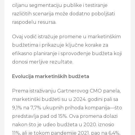
ciljanu segmentaciju publike i testiranje
različitih scenarija može dodatno poboljšati
raspodelu resursa.
Ovaj vodič istražuje promene u marketinškim
budžetima i prikazuje ključne korake za
efikasno planiranje i sprovođenje budžeta koji
donosi merljive rezultate.
Evolucija marketinških budžeta
Prema istraživanju Gartnerovog CMO panela,
marketinški budžeti su u 2024. godini pali sa
9,1% na 7,7% ukupnih prihoda kompanija—što
predstavlja pad od 15%. Ova promena dolazi
nakon što je udeo budžeta u 2020. iznosio
11%, ali je tokom pandemije 2021. pao na 6,4%,