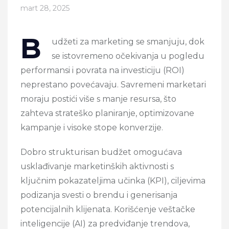
mart 28, 2025
B
udžeti za marketing se smanjuju, dok
se istovremeno očekivanja u pogledu
performansi i povrata na investiciju (ROI)
neprestano povećavaju. Savremeni marketari
moraju postići više s manje resursa, što
zahteva strateško planiranje, optimizovane
kampanje i visoke stope konverzije.
Dobro strukturisan budžet omogućava
usklađivanje marketinških aktivnosti s
ključnim pokazateljima učinka (KPI), ciljevima
podizanja svesti o brendu i generisanja
potencijalnih klijenata. Korišćenje veštačke
inteligencije (AI) za predviđanje trendova,