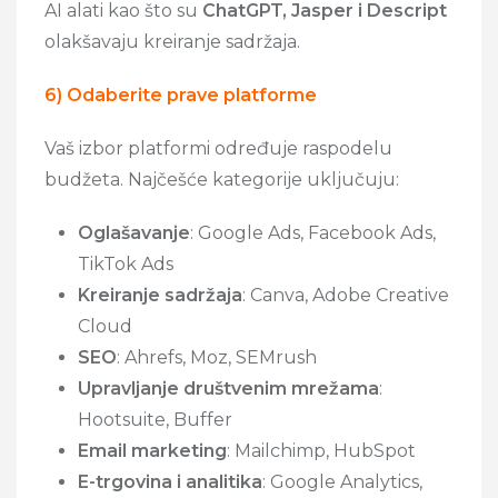
AI alati kao što su
ChatGPT, Jasper i Descript
olakšavaju kreiranje sadržaja.
6) Odaberite prave platforme
Vaš izbor platformi određuje raspodelu
budžeta. Najčešće kategorije uključuju:
Oglašavanje
: Google Ads, Facebook Ads,
TikTok Ads
Kreiranje sadržaja
: Canva, Adobe Creative
Cloud
SEO
: Ahrefs, Moz, SEMrush
Upravljanje društvenim mrežama
:
Hootsuite, Buffer
Email marketing
: Mailchimp, HubSpot
E-trgovina i analitika
: Google Analytics,