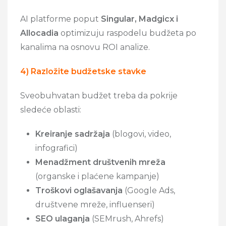
AI platforme poput
Singular, Madgicx i
Allocadia
optimizuju raspodelu budžeta po
kanalima na osnovu ROI analize.
4) Razložite budžetske stavke
Sveobuhvatan budžet treba da pokrije
sledeće oblasti:
Kreiranje sadržaja
(blogovi, video,
infografici)
Menadžment društvenih mreža
(organske i plaćene kampanje)
Troškovi oglašavanja
(Google Ads,
društvene mreže, influenseri)
SEO ulaganja
(SEMrush, Ahrefs)