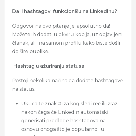
Da li hashtagovi funkcionišu na LinkedInu?
Odgovor na ovo pitanje je: apsolutno da!
Možete ih dodati u okviru kopija, uz objavljeni
članak, ali i na samom profilu kako biste došli
do šire publike.
Hashtag u ažuriranju statusa
Postoji nekoliko načina da dodate hashtagove
na status.
Ukucajte znak # iza kog sledi reč ili izraz
nakon čega će LinkedIn automatski
generisati predloge hashtagova na
osnovu onoga što je popularno i u