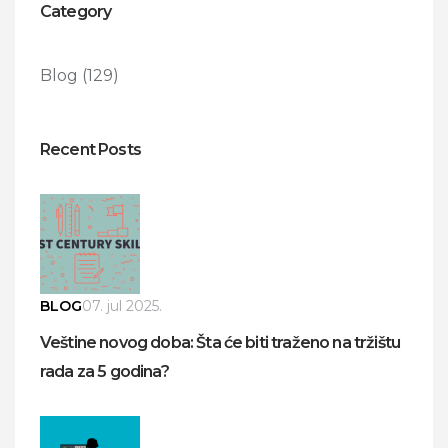
Category
Blog
(129)
Recent Posts
BLOG
07. jul 2025.
Veštine novog doba: Šta će biti traženo na tržištu
rada za 5 godina?