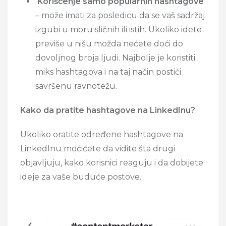
Korišćenje samo popularnih hashtagove
– može imati za posledicu da se vaš sadržaj
izgubi u moru sličnih ili istih. Ukoliko idete
previše u nišu možda nećete doći do
dovoljnog broja ljudi. Najbolje je koristiti
miks hashtagova i na taj način postići
savršenu ravnotežu.
Kako da pratite hashtagove na LinkedInu?
Ukoliko oratite određene hashtagove na
LinkedInu moćićete da vidite šta drugi
objavljuju, kako korisnici reaguju i da dobijete
ideje za vaše buduće postove.