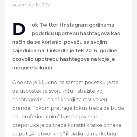
novembar 12, 2021
D
ok Twitter i Instagram godinama
podstiču upotrebu hashtagova kao
način da se korisnici povežu sa svojim
zajednicama, LinkedIn je tek 2016. godine
dozvolio upotrebu hashtagova na koje je
moguće kliknuti.
Ono što je ključno na samom početku jeste
da uspostavite svoju nišu i istražite koji
hashtagovi su najefikasniji za rast vašeg
brenda. Tokom pretrage fokus treba da bude
na „profesionalnim“ hashtagovima i
preporuka je da treba koristiti kratke oznake
poput „#networking“ ili „#digitalmarketing“.