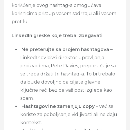
korišćenje ovog hashtag-a omogućava
korisnicima pristup vašem sadržaju ali i vašem
profilu.
LinkedIn greške koje treba izbegavati
Ne preterujte sa brojem hashtagova –
LinkedInov bivši direktor upravljanja
proizvodima, Pete Davies, preporučuje sa
se treba držati tri hashtag-a. To bi trebalo
da bude dovoljno da ciljate glavne
ključne reči bez da vaš post izgleda kao
spam.
Hashtagovi ne zamenjuju copy
– već se
koriste za poboljšanje vidljivosti ali ne daju
kontekst.