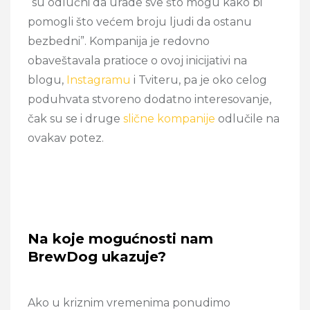
“su odlučni da urade sve što mogu kako bi
pomogli što većem broju ljudi da ostanu
bezbedni”. Kompanija je redovno
obaveštavala pratioce o ovoj inicijativi na
blogu,
Instagramu
i Tviteru, pa je oko celog
poduhvata stvoreno dodatno interesovanje,
čak su se i druge
slične kompanije
odlučile na
ovakav potez.
Na koje mogućnosti nam
BrewDog ukazuje?
Ako u kriznim vremenima ponudimo