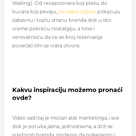
Waiting). Od recepcionara koji plešu do
kuvara koji pevaju,
ovi video klipovi
prikazuju
zabavnu i toplu stranu brenda dok u isto
vreme pokreću nostalgiju, a time i
verovatnoću da će se broj rezervacija
povećati čim se vrata otvore.
Kakvu inspiraciju možemo pronaći
ovde?
Video sadržaj je moćan alat marketinga, i sve
dok je poruka jasna, jednostavna, a drži se
vrednosti brenda, možemo da pokenemo i