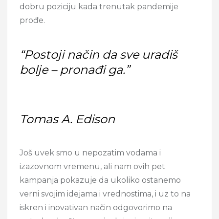
dobru poziciju kada trenutak pandemije
prođe.
“Postoji način da sve uradiš
bolje – pronađi ga.”
Tomas A. Edison
Još uvek smo u nepozatim vodama i
izazovnom vremenu, ali nam ovih pet
kampanja pokazuje da ukoliko ostanemo
verni svojim idejama i vrednostima, i uz to na
iskren i inovativan način odgovorimo na