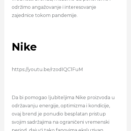
održimo angažovanje i interesovanje
zajednice tokom pandemije.
Nike
https://youtu.be/rzodIQC1FuM
Da bi pomogao ljubiteljima Nike proizvoda u
održavanju energije, optimizma i kondicije,
ovaj brend je ponudio besplatan pristup
svojim sadržajima na ograničeni vremenski
period, dajući tako fanovima eksluzivan