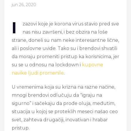
jun 26, 2020
I
zazovi koje je korona virus stavio pred sve
nas nisu završeni, i bez obzira na loše
strane, doneli su nam neke interesantne lične,
ali i poslovne uvide. Tako su i brendovi shvatili
da moraju promeniti pristup ka korisnicima, jer
su se u odnosu na lockdown i
kupovne
navike ljudi promenile
.
U vremenima koja su krizna na razne načine,
mnogi brendovi odlučuju da “igraju na
sigurno” i sačekaju da prođe oluja, međutim,
situacija u kojoj se proteklih meseci našao ceo
svet, zahteva drugačiji, inovativan i hrabar
pristup.