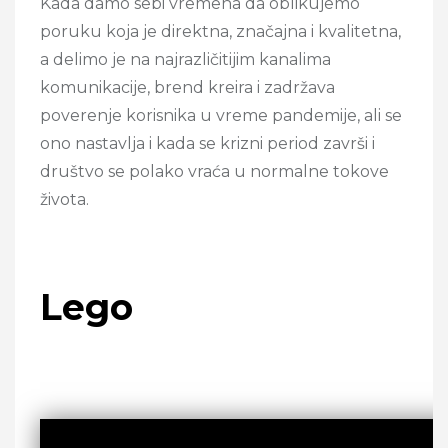
Kada damo sebi vremena da oblikujemo
poruku koja je direktna, značajna i kvalitetna,
a delimo je na najrazličitijim kanalima
komunikacije, brend kreira i zadržava
poverenje korisnika u vreme pandemije, ali se
ono nastavlja i kada se krizni period završi i
društvo se polako vraća u normalne tokove
života.
Lego