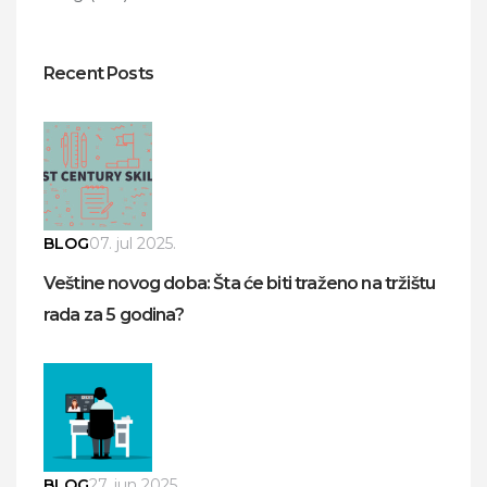
Recent Posts
BLOG
07. jul 2025.
Veštine novog doba: Šta će biti traženo na tržištu
rada za 5 godina?
BLOG
27. jun 2025.