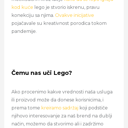
kod kuće
lego je stvorio iskrenu, pravu
konekciju sa njima.
Ovakve inicijative
pojačavale su kreativnost porodica tokom
pandemije.
Čemu nas uči Lego?
Ako procenimo kakve vrednosti naša usluga
ili proizvod može da donese korisnicima, i
prema tome
kreiramo sadržaj
koji podstiče
njihovo interesovanje za naš brend na dublji
način, možemo da stvorimo ali i zadržimo