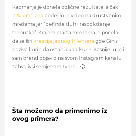
Kapmanja je donela odlične rezultate, a čak
21% pratilaca
podelilo je video na društvenim
mrežama jer “definiše duh i raspoloženje
trenutka”. Krajem marta mrežama je počela
da se širi
kreacija jednog frilensera
gde Ginis
poziva ljude da ostanu kod kuće. Kasnije ju je i
sam brend objavio na svom Instagram kanalu
zahvalivši se njenom tvorcu 🙂
Šta možemo da primenimo iz
ovog primera?