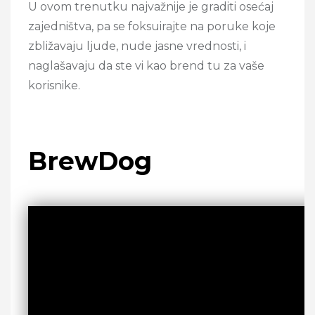
U ovom trenutku najvažnije je graditi osećaj
zajedništva, pa se foksuirajte na poruke koje
zbližavaju ljude, nude jasne vrednosti, i
naglašavaju da ste vi kao brend tu za vaše
korisnike.
BrewDog