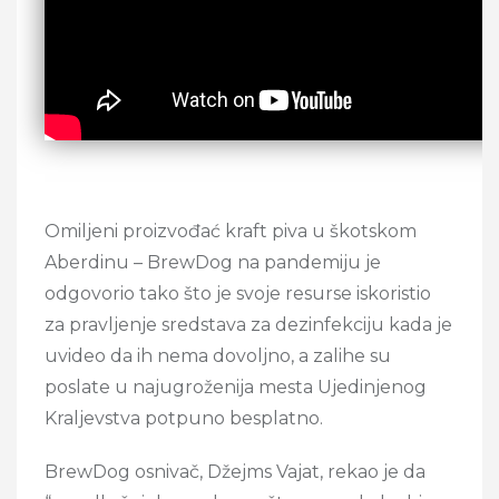
Omiljeni proizvođać kraft piva u škotskom
Aberdinu – BrewDog na pandemiju je
odgovorio tako što je svoje resurse iskoristio
za pravljenje sredstava za dezinfekciju kada je
uvideo da ih nema dovoljno, a zalihe su
poslate u najugroženija mesta Ujedinjenog
Kraljevstva potpuno besplatno.
BrewDog osnivač, Džejms Vajat, rekao je da