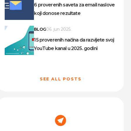
6 proverenih saveta za email naslove
koji donose rezultate
BLOG
06. jun 2025.
15 proverenih načina da razvijete svoj
YouTube kanal u 2025. godini
SEE ALL POSTS