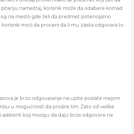
e u pitanju nameštaj, korisnik može da odabere komad
atalog na mesto gde želi da predmet potencijalno
korisnik moći da proceni da li mu zaista odgovara to
.
 izazova je brzo odgovaranje na upite poslate mejom
nisu u mogućnosti da prošire tim. Zato od velike
i asistenti koji moogu da daju brze odgovore na