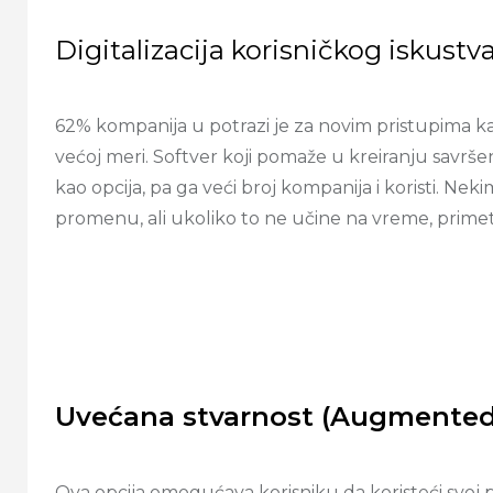
Digitalizacija korisničkog iskustv
62% kompanija u potrazi je za novim pristupima kak
većoj meri. Softver koji pomaže u kreiranju savrše
kao opcija, pa ga veći broj kompanija i koristi. Ne
promenu, ali ukoliko to ne učine na vreme, prime
Uvećana stvarnost (Augmented r
Ova opcija omogućava korisniku da koristeći svoj 