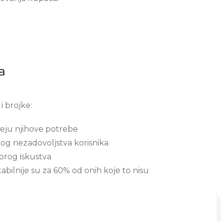
a
i brojke:
eju njihove potrebe
zbog nezadovoljstva korisnika
obrog iskustva
abilnije su za 60% od onih koje to nisu