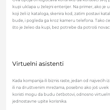
kupi uklapa u želejni enterijer. Na primer, ako j
koji želi iz kataloga, skenira kod, zatim postavi k
bude, i pogleda ga kroz kameru telefona. Tako će 
što je želeo da kupi, bez potrebe da potroši novac
Virtuelni asistenti
Kada kompanija ili biznis raste, jedan od najvećih
ili na društvenim mrežama, posebno ako još uvek 
koristi mogu da budu četbotovi, odnosno virtueln
jednostavne upite korisnika.