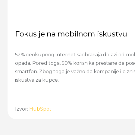
Fokus je na mobilnom iskustvu
52% ceokupnog internet saobraćaja dolazi od mob
opada. Pored toga, 50% korisnika prestane da poseć
smartfon. Zbog toga je važno da kompanije i biznisi
iskustva za kupce.
Izvor:
HubSpot