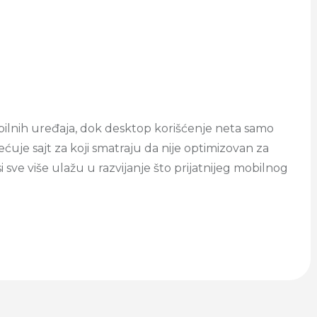
ilnih uređaja, dok desktop korišćenje neta samo
uje sajt za koji smatraju da nije optimizovan za
 sve više ulažu u razvijanje što prijatnijeg mobilnog