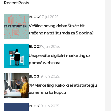
Recent Posts
BLOG
07. jul 2025.
Veštine novog doba: Šta će biti
traženo na tržištu rada za 5 godina?
BLOG
27. jun 2025.
Unapredite digitalni marketing uz
pomoć webinara
BLOG
19. jun 2025.
7P Marketing: Kako kreirati strategiju
usmerenu ka kupcu
BLOG
19. jun 2025.