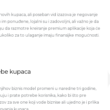
vih kupaca, ali poseban vid izazova je negovanje
 im ponuđene, lojalni su i zadovoljni, ali važno je da
mogu da razmotre kreiranje premium aplikacije koja će
koliko za to ulaganje imaju finansijke mogućnosti.
ebe kupaca
 njihov biznis model promeni u naredne tri godine,
uju i prate potrebe korisnika, kako bi što pre
v za sve one koji vode biznise ali ujedno je i prlika
govanja kupaca.