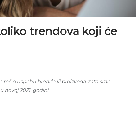
oliko trendova koji će
je reč o uspehu brenda ili proizvoda, zato smo
i u novoj 2021. godini.