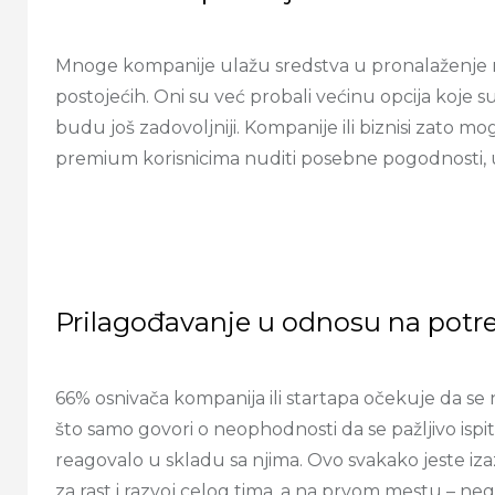
Mnoge kompanije ulažu sredstva u pronalaženje no
postojećih. Oni su već probali većinu opcija koje su
budu još zadovoljniji. Kompanije ili biznisi zato 
premium korisnicima nuditi posebne pogodnosti, u
Prilagođavanje u odnosu na potr
66% osnivača kompanija ili startapa očekuje da se
što samo govori o neophodnosti da se pažljivo ispit
reagovalo u skladu sa njima. Ovo svakako jeste izazo
za rast i razvoj celog tima, a na prvom mestu – ne