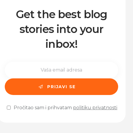
Get the best blog
stories into your
inbox!
Pročitao sam i prihvatam
politiku privatnosti
Please leave this field empty.