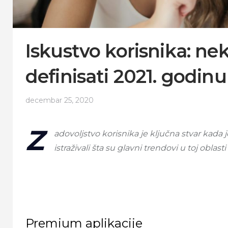
Iskustvo korisnika: nek
definisati 2021. godinu
decembar 25, 2020
Z
adovoljstvo korisnika je ključna stvar kada 
istraživali šta su glavni trendovi u toj oblast
Premium aplikacije