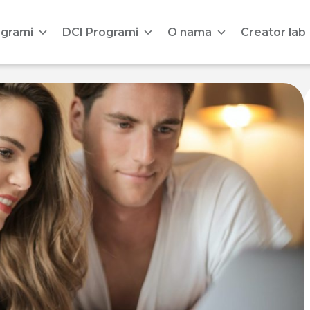
ogrami
DCI Programi
O nama
Creator lab