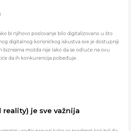
a
o bi njihovo poslovanje bilo digitalizovano u što
nog digitalnog korisničkog iskustva sve je dostupniji
kim biznisima možda nije lako da se odluče na ovu
tiće da ih konkurencija pobeđuje.
eality) je sve važnija
pametni uređaj proveri kako se predmet koji želi da