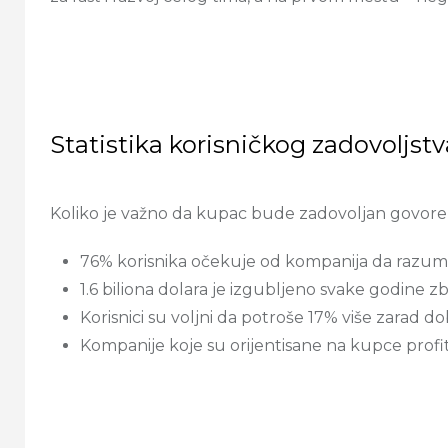
Statistika korisničkog zadovoljstv
Koliko je važno da kupac bude zadovoljan govore 
76% korisnika očekuje od kompanija da razum
1.6 biliona dolara je izgubljeno svake godine 
Korisnici su voljni da potroše 17% više zarad d
Kompanije koje su orijentisane na kupce profit