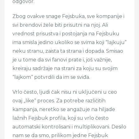
odgovor.
Zbog ovakve snage Fejsbuka, sve kompanije i
svi brendovi žele biti prisutni na njoj. Ali
vrednost prisustva i postojanja na Fejsbuku
ima smisla jedino ukoliko se svima koji “lajkuju”
neku stranu, zaista ta strana i dopada. Smisao
je u tome da svi fanovi prate i, još važnije,
kreiraju sadržaje na strani za koju su svojim
“lajkom“ potvrdili da im se sviđa.
Vrlo često, ljudi čak nisu ni uključeni u ceo
ovaj „like“ proces. Za potrebe različitih
kampanja, neretko se angažuje na hiljade
lažnih Fejsbuk profila, koji su vrlo često
automatski kontrolisani i multiplikovani. Desilo
nam se da smo, prilikom jedne Fejsbuk