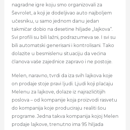
nagradne igre koju smo organizovali za
Ševrolet, a koji je dodeljivao auto najboljem
učesniku, u samo jednom danu jedan
takmičar dobio na desetine hiljade „lajkova“.
Svi profili su bili lažni, podrazumeva se. I svi su
bili automatski generisani i kontrolisani. Tako
dolazite u besmislenu situaciju da većina
članova vaše zajednice zapravo i ne postoje.
Melen, naravno, tvrdi da iza svih lajkova koje
on prodaje stoje pravi ljudi. Ljudi koji plaćaju
Melenu za lajkove, dolaze iz najrazličitijih
poslova – od kompanije koja proizvodi rasvetu
do kompanija koje produciraju realiti šou
programe. Jedna takva kompanija kojoj Melen
prodaje lajkove, trenutno ima 95 hiljada