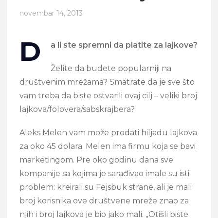
novembar 14, 2013
D
a li ste spremni da platite za lajkove?
Želite da budete popularniji na
društvenim mrežama? Smatrate da je sve što
vam treba da biste ostvarili ovaj cilj – veliki broj
lajkova/folovera/sabskrajbera?
Aleks Melen vam može prodati hiljadu lajkova
za oko 45 dolara. Melen ima firmu koja se bavi
marketingom. Pre oko godinu dana sve
kompanije sa kojima je sarađivao imale su isti
problem: kreirali su Fejsbuk strane, ali je mali
broj korisnika ove društvene mreže znao za
njih i broj lajkova je bio jako mali. „Otišli biste