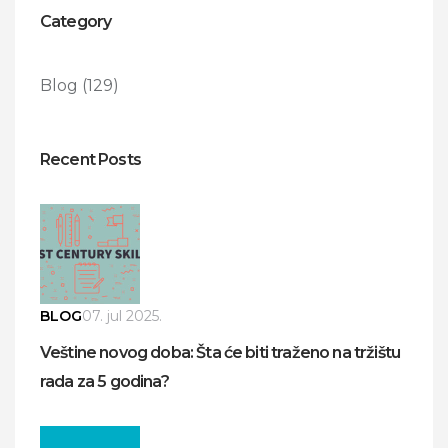
Category
Blog
(129)
Recent Posts
BLOG
07. jul 2025.
Veštine novog doba: Šta će biti traženo na tržištu
rada za 5 godina?