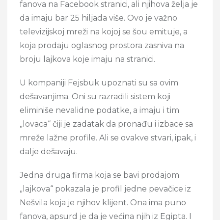
fanova na Facebook stranici, ali njihova želja je
da imaju bar 25 hiljada više. Ovo je važno
televizijskoj mreži na kojoj se šou emituje, a
koja prodaju oglasnog prostora zasniva na
broju lajkova koje imaju na stranici.
U kompaniji Fejsbuk upoznati su sa ovim
dešavanjima. Oni su razradili sistem koji
eliminiše nevalidne podatke, a imaju i tim
„lovaca“ čiji je zadatak da pronađu i izbace sa
mreže lažne profile. Ali se ovakve stvari, ipak, i
dalje dešavaju.
Jedna druga firma koja se bavi prodajom
„lajkova“ pokazala je profil jedne pevačice iz
Nešvila koja je njihov klijent. Ona ima puno
fanova, apsurd je da je većina njih iz Egipta. I