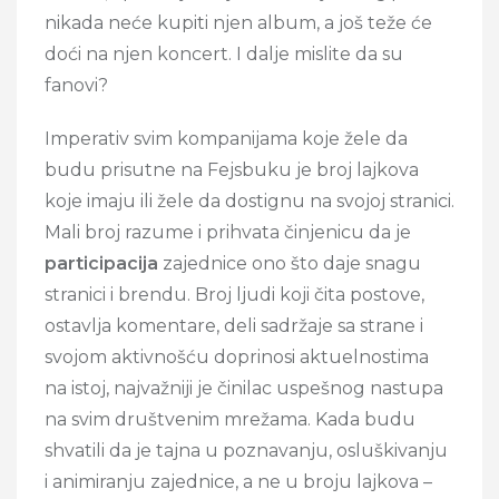
nikada neće kupiti njen album, a još teže će
doći na njen koncert. I dalje mislite da su
fanovi?
Imperativ svim kompanijama koje žele da
budu prisutne na Fejsbuku je broj lajkova
koje imaju ili žele da dostignu na svojoj stranici.
Mali broj razume i prihvata činjenicu da je
participacija
zajednice ono što daje snagu
stranici i brendu. Broj ljudi koji čita postove,
ostavlja komentare, deli sadržaje sa strane i
svojom aktivnošću doprinosi aktuelnostima
na istoj, najvažniji je činilac uspešnog nastupa
na svim društvenim mrežama. Kada budu
shvatili da je tajna u poznavanju, osluškivanju
i animiranju zajednice, a ne u broju lajkova –