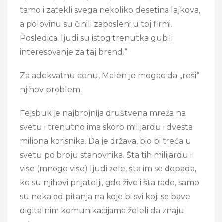
tamo i zatekli svega nekoliko desetina lajkova,
a polovinu su činili zaposleni u toj firmi.
Posledica: ljudi su istog trenutka gubili
interesovanje za taj brend.“
Za adekvatnu cenu, Melen je mogao da „reši“
njihov problem.
Fejsbuk je najbrojnija društvena mreža na
svetu i trenutno ima skoro milijardu i dvesta
miliona korisnika. Da je država, bio bi treća u
svetu po broju stanovnika. Šta tih milijardu i
više (mnogo više) ljudi žele, šta im se dopada,
ko su njihovi prijatelji, gde žive i šta rade, samo
su neka od pitanja na koje bi svi koji se bave
digitalnim komunikacijama želeli da znaju