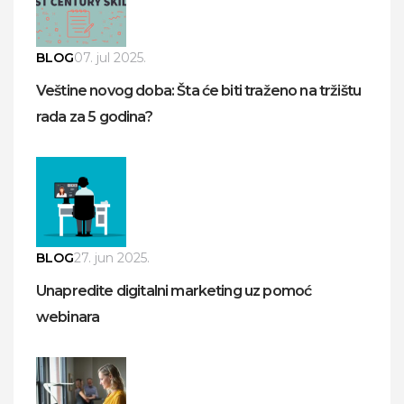
BLOG
07. jul 2025.
Veštine novog doba: Šta će biti traženo na tržištu
rada za 5 godina?
BLOG
27. jun 2025.
Unapredite digitalni marketing uz pomoć
webinara