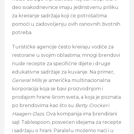
deo svakodnevnice imaju jedinstvenu priliku
za kreiranje sadržaja koji će potrošačima
pomoći u zadovoljenju ovih osnovnih životnih
potreba.
Turističke agencije često kreiraju vodiče za
restorane u svojim oblastima; mnogi brendovi
nude recepte za specifične dijete i druge
edukativne sadržaje za kuvanje. Na primer,
General Mills
je američka multinacionalna
korporacija koja se bavi proizvodnjom i
prodajom hrane širom sveta, a koja je poznata
po brendovima kao što su
Betty Crocker
i
Haagen-Dazs
. Ova kompanija ima brendirani
sajt Tablespoon, posvećen idejama za recepte
i sadržaju o hrani. Paralelu možemo naći i u