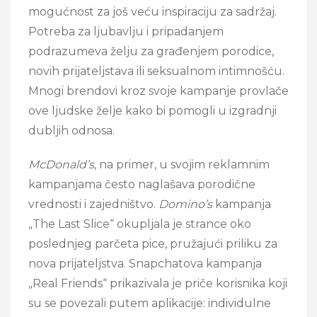
mogućnost za još veću inspiraciju za sadržaj.
Potreba za ljubavlju i pripadanjem
podrazumeva želju za građenjem porodice,
novih prijateljstava ili seksualnom intimnošću.
Mnogi brendovi kroz svoje kampanje provlače
ove ljudske želje kako bi pomogli u izgradnji
dubljih odnosa.
McDonald’s
, na primer, u svojim reklamnim
kampanjama često naglašava porodične
vrednosti i zajedništvo.
Domino’s
kampanja
„The Last Slice“ okupljala je strance oko
poslednjeg parčeta pice, pružajući priliku za
nova prijateljstva. Snapchatova kampanja
„Real Friends“ prikazivala je priče korisnika koji
su se povezali putem aplikacije: individulne