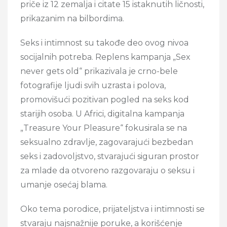
priče iz 12 zemalja i citate 15 istaknutih ličnosti,
prikazanim na bilbordima.
Seks i intimnost su takođe deo ovog nivoa
socijalnih potreba. Replens kampanja „Sex
never gets old“ prikazivala je crno-bele
fotografije ljudi svih uzrasta i polova,
promovišući pozitivan pogled na seks kod
starijih osoba. U Africi, digitalna kampanja
„Treasure Your Pleasure“ fokusirala se na
seksualno zdravlje, zagovarajući bezbedan
seks i zadovoljstvo, stvarajući siguran prostor
za mlade da otvoreno razgovaraju o seksu i
umanje osećaj blama.
Oko tema porodice, prijateljstva i intimnosti se
stvaraju najsnažnije poruke, a korišćenje