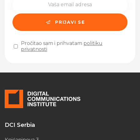
Pročitao sam i prihvatam
politiku
privatnosti
Please leave this field empty.
DCI Serbia
Knićaninova 3,