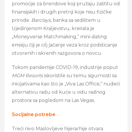
promocije za brendove koji pružaju zaštitu od
finansijskih i drugih pretnji koje nisu fizičke
prirode.
Barclays
, banka sa sedištem u
Ujedinjenom Kraljevstvu, kreirala je
„Moneyverse Matchmaking,“ mini-dating
emisiju čiji je cilj jačanje veza kroz podsticanje
otvorenih i iskrenih razgovora o novcu.
Tokom pandemije COVID-19, industrije poput
MGM Resorts
iskoristile su temu sigurnosti sa
inicijativama kao što je „Viva Las Office,“ nudeći
alternativu radu od kuće u vidu radnog
prostora sa pogledom na Las Vegas.
Socijalne potrebe
Treći nivo Maslovljeve hijerarhije otvara