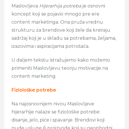
Maslovljeva
Hijerarhija potreba
je osnovni
koncept koji se pojavio mnogo pre ere
content marketinga. Ona pruža vrednu
strukturu za brendove koji žele da kreiraju
sadržaj koji je u skladu sa potrebama, željama,
izazovima i aspiracijama potrošača.
U daljem tekstu istražujemo kako možemo
primeniti Maslovljevu teoriju motivacije na
content marketing.
Fiziološke potrebe
Na najosnovnijem nivou Maslovljeve
hijerarhije nalaze se fiziološke potrebe:
disanje, jelo, piće i spavanje. Brendovi koji
nude usluge ili proizvode koji su neophodni