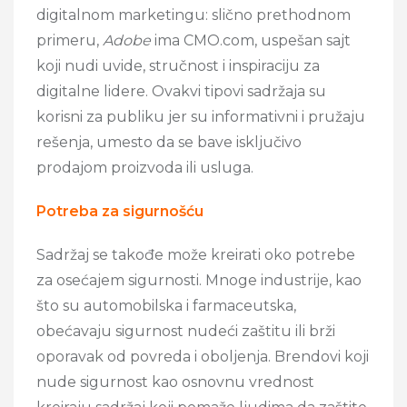
digitalnom marketingu: slično prethodnom
primeru,
Adobe
ima CMO.com, uspešan sajt
koji nudi uvide, stručnost i inspiraciju za
digitalne lidere. Ovakvi tipovi sadržaja su
korisni za publiku jer su informativni i pružaju
rešenja, umesto da se bave isključivo
prodajom proizvoda ili usluga.
Potreba za sigurnošću
Sadržaj se takođe može kreirati oko potrebe
za osećajem sigurnosti. Mnoge industrije, kao
što su automobilska i farmaceutska,
obećavaju sigurnost nudeći zaštitu ili brži
oporavak od povreda i oboljenja. Brendovi koji
nude sigurnost kao osnovnu vrednost