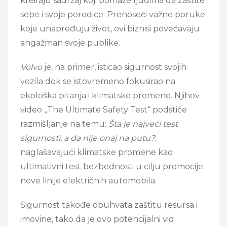
kreiraju sadržaj koji pomaže ljudima da zaštite
sebe i svoje porodice. Prenoseći važne poruke
koje unapređuju život, ovi biznisi povećavaju
angažman svoje publike.
Volvo
je, na primer, isticao sigurnost svojih
vozila dok se istovremeno fokusirao na
ekološka pitanja i klimatske promene. Njihov
video „The Ultimate Safety Test“ podstiče
razmišljanje na temu:
Šta je najveći test
sigurnosti, a da nije onaj na putu?
,
naglašavajući klimatske promene kao
ultimativni test bezbednosti u cilju promocije
nove linije električnih automobila.
Sigurnost takođe obuhvata zaštitu resursa i
imovine, tako da je ovo potencijalni vid