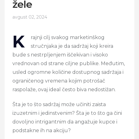
žele
avgust 02, 2024
K
rajnji cilj svakog marketinškog
stručnjaka je da sadržaj koji kreira
bude s nestrpljenjem iščekivan i visoko
vrednovan od strane ciljne publike. Međutim,
usled ogromne količine dostupnog sadržaja i
ograničenog vremena kojim potrošač
raspolaže, ovaj ideal često biva nedostižan.
Šta je to što sadržaj može učiniti zaista
izuzetnim i jedinstvenim? Šta je to što ga čini
dovoljno intrigantnim da angažuje kupce i
podstakne ih na akciju?