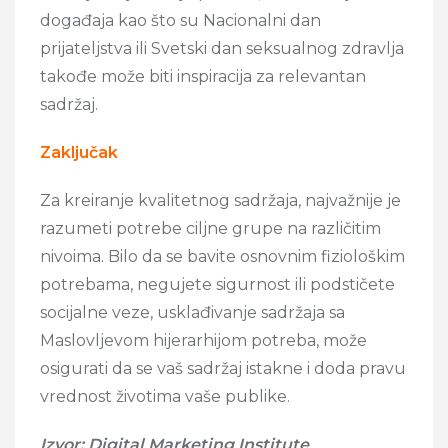
događaja kao što su Nacionalni dan
prijateljstva ili Svetski dan seksualnog zdravlja
takođe može biti inspiracija za relevantan
sadržaj.
Zaključak
Za kreiranje kvalitetnog sadržaja, najvažnije je
razumeti potrebe ciljne grupe na različitim
nivoima. Bilo da se bavite osnovnim fiziološkim
potrebama, negujete sigurnost ili podstičete
socijalne veze, usklađivanje sadržaja sa
Maslovljevom hijerarhijom potreba, može
osigurati da se vaš sadržaj istakne i doda pravu
vrednost životima vaše publike.
Izvor: Digital Marketing Institute