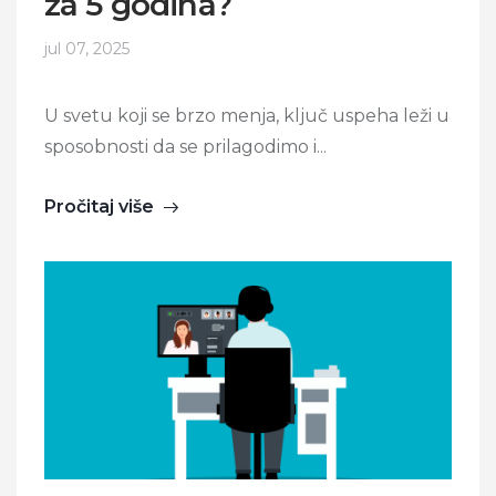
za 5 godina?
jul 07, 2025
U svetu koji se brzo menja, ključ uspeha leži u
sposobnosti da se prilagodimo i...
Pročitaj više