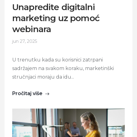
Unapredite digitalni
marketing uz pomoć
webinara
jun 27, 2025
U trenutku kada su korisnici zatrpani
sadržajem na svakom koraku, marketinški
stručnjaci moraju da idu...
Pročitaj više