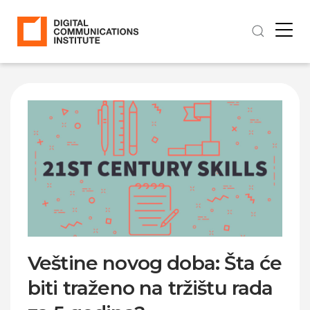
Veštine novog doba: Šta će
biti traženo na tržištu rada