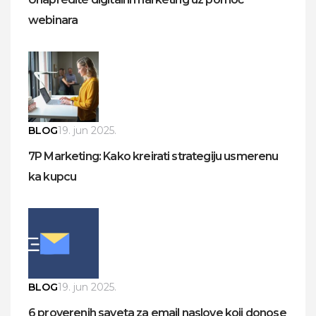
webinara
BLOG
19. jun 2025.
7P Marketing: Kako kreirati strategiju usmerenu
ka kupcu
BLOG
19. jun 2025.
6 proverenih saveta za email naslove koji donose