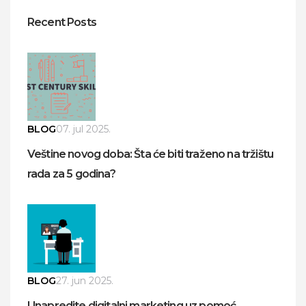
Recent Posts
BLOG
07. jul 2025.
Veštine novog doba: Šta će biti traženo na tržištu
rada za 5 godina?
BLOG
27. jun 2025.
Unapredite digitalni marketing uz pomoć