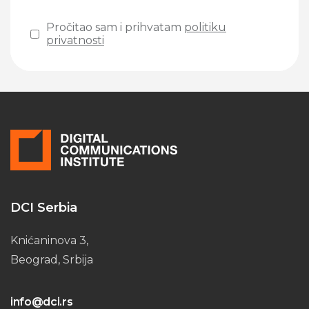
Pročitao sam i prihvatam
politiku
privatnosti
Please leave this field empty.
DCI Serbia
Knićaninova 3,
Beograd, Srbija
info@dci.rs