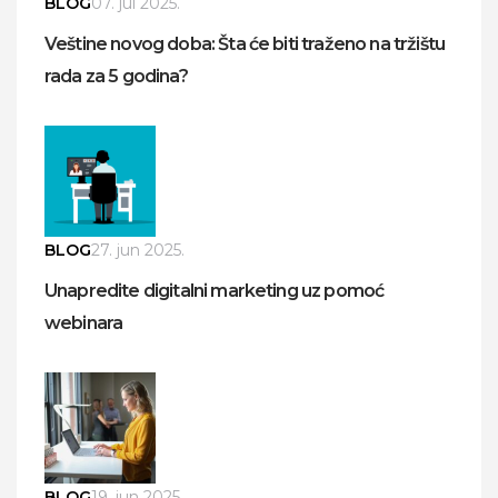
BLOG
07. jul 2025.
Veštine novog doba: Šta će biti traženo na tržištu
rada za 5 godina?
BLOG
27. jun 2025.
Unapredite digitalni marketing uz pomoć
webinara
BLOG
19. jun 2025.