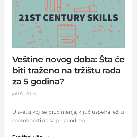
Veštine novog doba: Šta će
biti traženo na tržištu rada
za 5 godina?
jul 07, 2025
U svetu koji se brzo menja, ključ uspeha leži u
sposobnosti da se prilagodimo i...