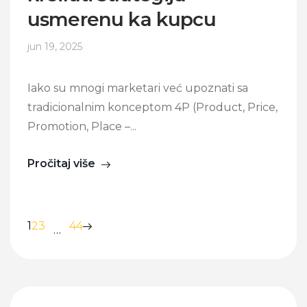
usmerenu ka kupcu
jun 19, 2025
Iako su mnogi marketari već upoznati sa
tradicionalnim konceptom 4P (Product, Price,
Promotion, Place –...
Pročitaj više
1
2
3
44
…