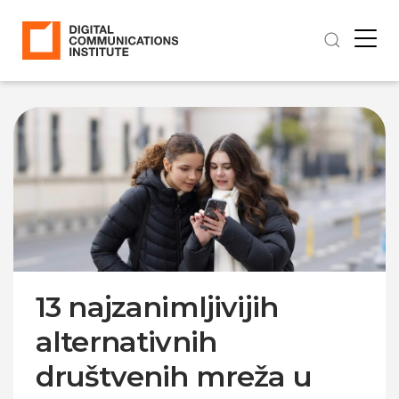
13 najzanimljivijih
alternativnih
društvenih mreža u