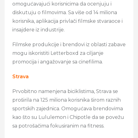
omogućavajući korisnicima da ocenjuju i
diskutuju o filmovima. Sa više od 14 miliona
korisnika, aplikacija privlači filmske stvaraoce i
insajdere iz industrije.
Filmske produkcije i brendovi iz oblasti zabave
mogu iskoristiti Letterboxd za ciljanje
promocija i angažovanje sa cinefilima.
Strava
Prvobitno namenjena biciklistima, Strava se
proširila na 125 miliona korisnika širom raznih
sportskih zajednica. Omogućava brendovima
kao što su Lululemon i Chipotle da se povežu
sa potrošačima fokusiranim na fitness.