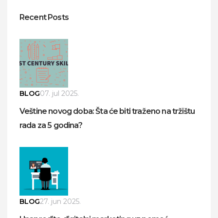
Recent Posts
BLOG
07. jul 2025.
Veštine novog doba: Šta će biti traženo na tržištu
rada za 5 godina?
BLOG
27. jun 2025.