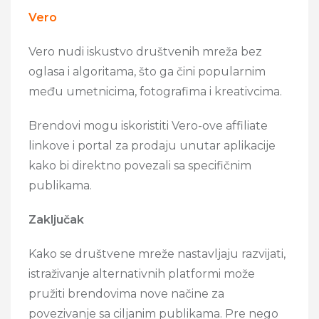
Vero
Vero nudi iskustvo društvenih mreža bez
oglasa i algoritama, što ga čini popularnim
među umetnicima, fotografima i kreativcima.
Brendovi mogu iskoristiti Vero-ove affiliate
linkove i portal za prodaju unutar aplikacije
kako bi direktno povezali sa specifičnim
publikama.
Zaključak
Kako se društvene mreže nastavljaju razvijati,
istraživanje alternativnih platformi može
pružiti brendovima nove načine za
povezivanje sa ciljanim publikama. Pre nego