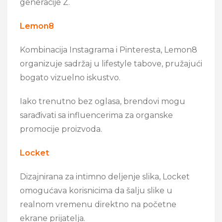
generacije Z.
Lemon8
Kombinacija Instagrama i Pinteresta, Lemon8
organizuje sadržaj u lifestyle tabove, pružajući
bogato vizuelno iskustvo.
Iako trenutno bez oglasa, brendovi mogu
sarađivati sa influencerima za organske
promocije proizvoda.
Locket
Dizajnirana za intimno deljenje slika, Locket
omogućava korisnicima da šalju slike u
realnom vremenu direktno na početne
ekrane prijatelja.