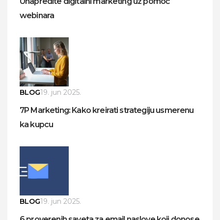
Unapredite digitalni marketing uz pomoć
webinara
BLOG
19. jun 2025.
7P Marketing: Kako kreirati strategiju usmerenu
ka kupcu
BLOG
19. jun 2025.
6 proverenih saveta za email naslove koji donose