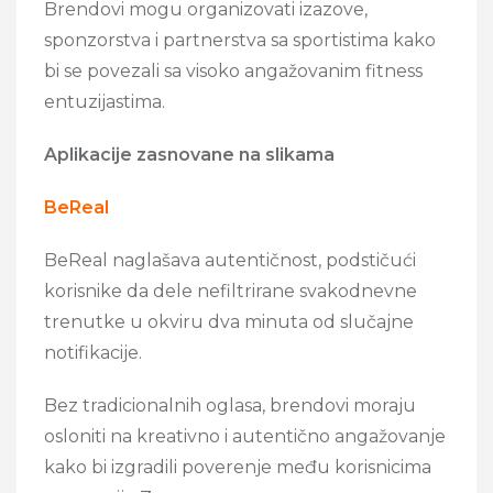
Brendovi mogu organizovati izazove,
sponzorstva i partnerstva sa sportistima kako
bi se povezali sa visoko angažovanim fitness
entuzijastima.
Aplikacije zasnovane na slikama
BeReal
BeReal naglašava autentičnost, podstičući
korisnike da dele nefiltrirane svakodnevne
trenutke u okviru dva minuta od slučajne
notifikacije.
Bez tradicionalnih oglasa, brendovi moraju
osloniti na kreativno i autentično angažovanje
kako bi izgradili poverenje među korisnicima