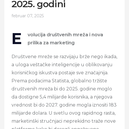
2025. godini
februar 07, 2025
E
volucija društvenih mreža i nova
prilika za marketing
Društvene mreže se razvijaju brže nego ikada,
a uloga veštačke inteligencije u oblikovanju
korisničkog iskustva postaje sve značajnija.
Prema podacima Statista, globalno tržište
društvenih mreža bi do 2025. godine moglo
da dostigne 5,4 milijarde korisnika, a njegova
vrednost bi do 2027. godine mogla iznositi 183
milijarde dolara. U svetlu ovog rapidnog rasta,
marketinški stručnjaci neprekidno traže nove