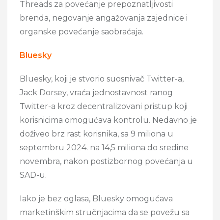
Threads za povećanje prepoznatljivosti
brenda, negovanje angažovanja zajednice i
organske povećanje saobraćaja.
Bluesky
Bluesky, koji je stvorio suosnivač Twitter-a,
Jack Dorsey, vraća jednostavnost ranog
Twitter-a kroz decentralizovani pristup koji
korisnicima omogućava kontrolu. Nedavno je
doživeo brz rast korisnika, sa 9 miliona u
septembru 2024. na 14,5 miliona do sredine
novembra, nakon postizbornog povećanja u
SAD-u.
Iako je bez oglasa, Bluesky omogućava
marketinškim stručnjacima da se povežu sa