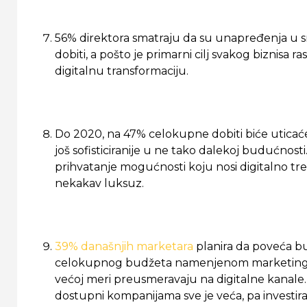
56% direktora smatraju da su unapređenja u s
dobiti, a pošto je primarni cilj svakog biznisa ra
digitalnu transformaciju.
Do 2020, na 47% celokupne dobiti biće uticaće 
još sofisticiranije u ne tako dalekoj budućnosti.
prihvatanje mogućnosti koju nosi digitalno t
nekakav luksuz.
39% današnjih marketara
planira da poveća b
celokupnog budžeta namenjenom marketingu 
većoj meri preusmeravaju na digitalne kanale. R
dostupni kompanijama sve je veća, pa investi