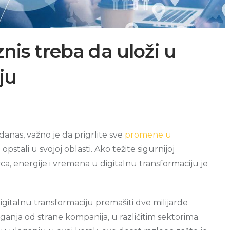
znis treba da uloži u
ju
danas, važno je da prigrlite sve
promene u
opstali u svojoj oblasti. Ako težite sigurnijoj
, energije i vremena u digitalnu transformaciju je
gitalnu transformaciju premašiti dve milijarde
anja od strane kompanija, u različitim sektorima.