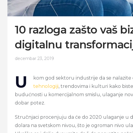
10 razloga zašto vaš bi
digitalnu transformaci
decembar 23, 2019
U
kom god sektoru industrije da se nalazite 
tehnologiji
, trendovima i kulturi kako biste 
budućnosti u komercijalnom smislu, ulaganje novca
dobar potez.
Stručnjaci procenjuju da će do 2020 ulaganje u di
dolara na svetskom nivou, što je ogroman nivo ulag