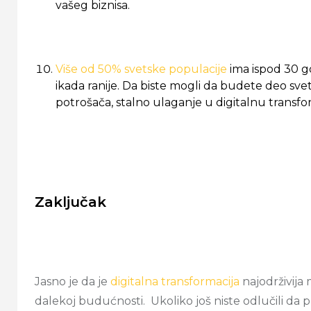
vašeg biznisa.
Više od 50% svetske populacije
ima ispod 30 go
ikada ranije. Da biste mogli da budete deo svet
potrošača, stalno ulaganje u digitalnu transf
Zaključak
Jasno je da je
digitalna transformacija
najodrživija 
dalekoj budućnosti. Ukoliko još niste odlučili da p