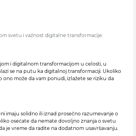
m svetu i važnost digitalne transformacije:
om i digitalnom transformacijom u celosti, u
lazi se na putu ka digitalnoj transformaciji. Ukoliko
to ono može da vam ponudi, izlažete se riziku da
i imaju solidno ili iznad prosečno razumevanje o
koliko osećate da nemate dovoljno znanja o svetu
sada je vreme da radite na dodatnom usavršavanju.