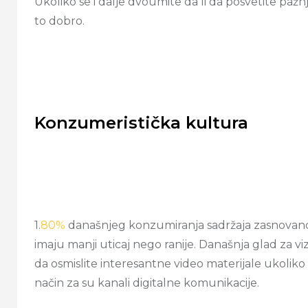
Ukoliko se i dalje dvoumite da li da posvetite pažn
to dobro.
Konzumeristička kultura
1.
80%
današnjeg konzumiranja sadržaja zasnovano je
imaju manji uticaj nego ranije. Današnja glad za v
da osmislite interesantne video materijale ukoliko
način za su kanali digitalne komunikacije.