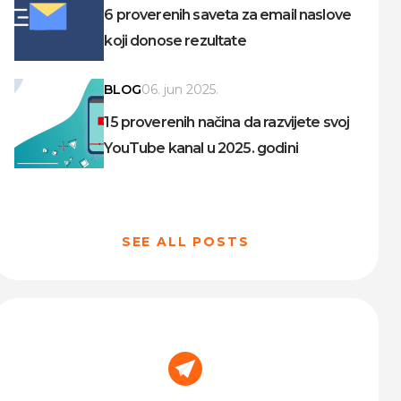
6 proverenih saveta za email naslove
koji donose rezultate
BLOG
06. jun 2025.
15 proverenih načina da razvijete svoj
YouTube kanal u 2025. godini
SEE ALL POSTS