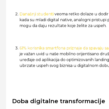
Današnji studenti
veoma retko dolaze u dodir
kada su mladi digital native, analogni pristupi
mogu da daju rezultate koje želite za uspeh.
61% korisnika smartfona priznaje da spavaju sa
je važan uvid u naše mobilno orijentisano dru
uređaje od aplikacija do optimizovanih landing
ubrzate uspeh svog biznisa u digitalnom dob
Doba digitalne transformacije