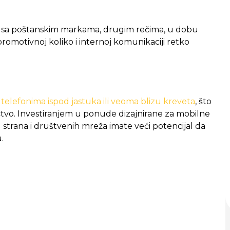
 sa poštanskim markama, drugim rečima, u dobu
 promotivnoj koliko i internoj komunikaciji retko
 telefonima ispod jastuka ili veoma blizu kreveta
, što
štvo. Investiranjem u ponude dizajnirane za mobilne
 strana i društvenih mreža imate veći potencijal da
u.