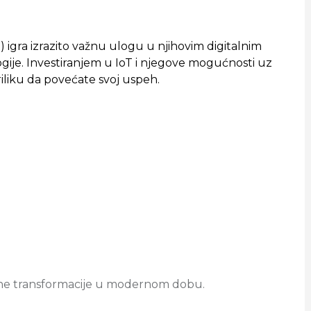
 igra izrazito važnu ulogu u njihovim digitalnim
gije. Investiranjem u IoT i njegove mogućnosti uz
riliku da povećate svoj uspeh.
lne transformacije u modernom dobu.