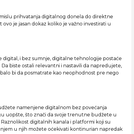
mislu prihvatanja digitalnog donela do direktne
st ovo je jasan dokaz koliko je važno investirati u
digital, i bez sumnje, digitalne tehnologije postaće
 Da biste ostali relevantni i nastavili da napredujete,
rebalo bi da posmatrate kao neophodnost pre nego
udžete namenjene digitalnom bez povećanja
uopšte, što znači da svoje trenutne budžete u
aznolikost digitalnih kanala i platformi koji su
ranjem u njih možete oćekivati kontinurian napredak