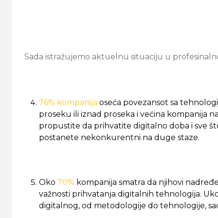
Sada istražujemo aktuelnu situaciju u profesinalno
76% kompanija
oseća povezansot sa tehnologij
proseku ili iznad proseka i većina kompanija na
propustite da prihvatite digitalno doba i sve š
postanete nekonkurentni na duge staze.
Oko
70%
kompanija smatra da njihovi nadređen
važnosti prihvatanja digitalnih tehnologija. U
digitalnog, od metodologije do tehnologije, 