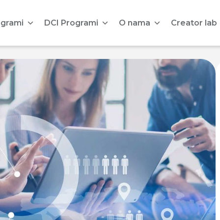
ogrami
DCI Programi
O nama
Creator lab