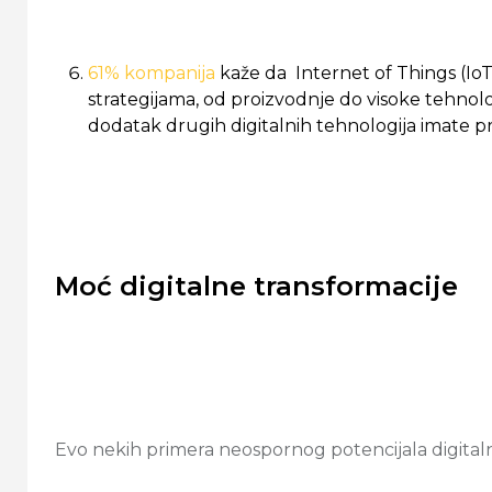
61% kompanija
kaže da Internet of Things (IoT)
strategijama, od proizvodnje do visoke tehnolo
dodatak drugih digitalnih tehnologija imate p
Moć digitalne transformacije
Evo nekih primera neospornog potencijala digita