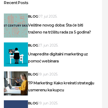
Recent Posts
BLOG
07. jul 2025.
Veštine novog doba: Šta će biti
traženo na tržištu rada za 5 godina?
BLOG
27. jun 2025.
Unapredite digitalni marketing uz
pomoć webinara
BLOG
19. jun 2025.
7P Marketing: Kako kreirati strategiju
usmerenu ka kupcu
BLOG
19. jun 2025.