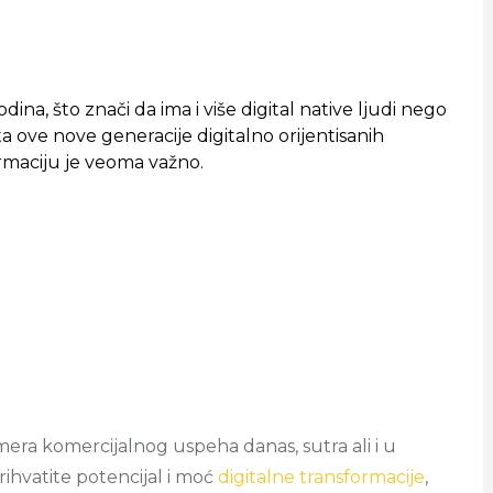
dina, što znači da ima i više digital native ljudi nego
a ove nove generacije digitalno orijentisanih
ormaciju je veoma važno.
mera komercijalnog uspeha danas, sutra ali i u
rihvatite potencijal i moć
digitalne transformacije
,