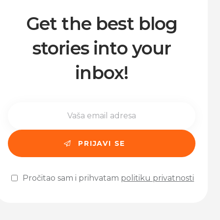
Get the best blog
stories into your
inbox!
Pročitao sam i prihvatam
politiku privatnosti
Please leave this field empty.