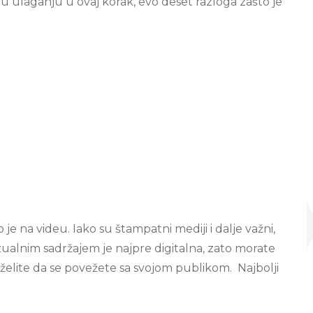
ju ulaganju u ovaj korak, evo deset razloga zašto je
 na videu. Iako su štampatni mediji i dalje važni,
izualnim sadržajem je najpre digitalna, zato morate
 želite da se povežete sa svojom publikom. Najbolji