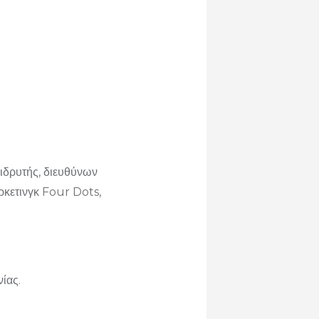
ιδρυτής, διευθύνων
κετινγκ Four Dots,
ίας.