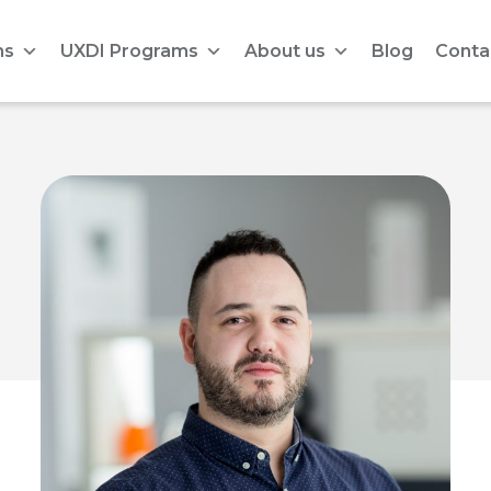
ms
UXDI Programs
About us
Blog
Conta