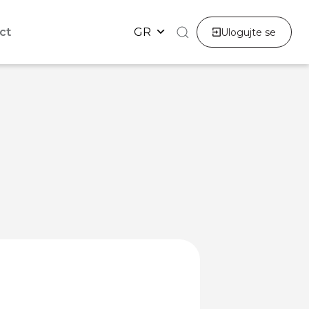
ct
GR
Ulogujte se