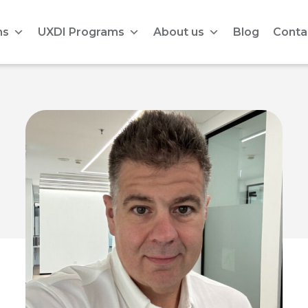
ms
UXDI Programs
About us
Blog
Conta