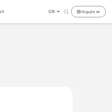
ct
GR
Ulogujte se