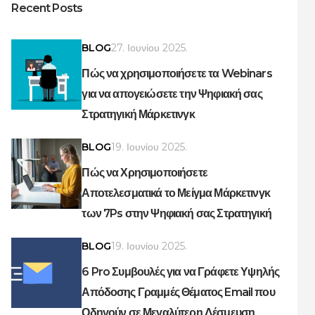
Recent Posts
BLOG
27. Ιουνίου 2025.
Πώς να χρησιμοποιήσετε τα Webinars
για να απογειώσετε την Ψηφιακή σας
Στρατηγική Μάρκετινγκ
BLOG
19. Ιουνίου 2025.
Πώς να Χρησιμοποιήσετε
Αποτελεσματικά το Μείγμα Μάρκετινγκ
των 7Ps στην Ψηφιακή σας Στρατηγική
BLOG
19. Ιουνίου 2025.
6 Pro Συμβουλές για να Γράφετε Υψηλής
Απόδοσης Γραμμές Θέματος Email που
Οδηγούν σε Μεγαλύτερη Δέσμευση