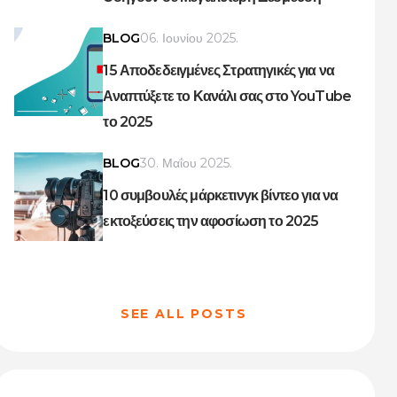
BLOG
06. Ιουνίου 2025.
15 Αποδεδειγμένες Στρατηγικές για να
Αναπτύξετε το Κανάλι σας στο YouTube
το 2025
BLOG
30. Μαΐου 2025.
10 συμβουλές μάρκετινγκ βίντεο για να
εκτοξεύσεις την αφοσίωση το 2025
SEE ALL POSTS