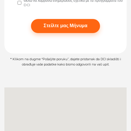
Θέλω να λαμβάνω ενημερώσεις σχετικά με τα προγράμματα του
DCI
Please leave this field empty.
* Klikom na dugme “Pošaljite poruku”, dajete pristanak da DCI skladišti i
obrađuje vaše podatke kako bismo odgovorili na vaš upit.