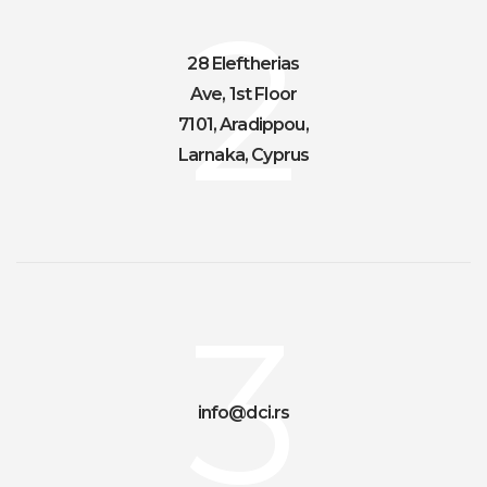
2
28 Eleftherias
Ave, 1st Floor
7101, Aradippou,
Larnaka, Cyprus
3
info@dci.rs