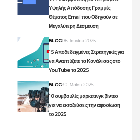
Υψηλής Απόδοσης Γραμμές
Θέματος Email που Οδηγούν σε
Μεγαλύτερη Δέσμευση
BLOG
06. Ιουνίου 2025.
15 Αποδεδειγμένες Στρατηγικές για
να Αναπτύξετε το Κανάλι σας στο
YouTube το 2025
BLOG
30. Μαΐου 2025.
10 συμβουλές μάρκετινγκ βίντεο
για να εκτοξεύσεις την αφοσίωση
το 2025