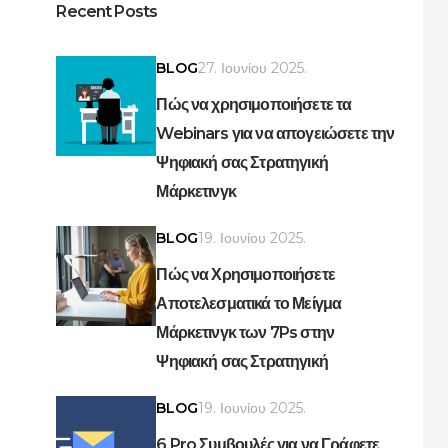
Recent Posts
BLOG
27. Ιουνίου 2025.
Πώς να χρησιμοποιήσετε τα
Webinars για να απογειώσετε την
Ψηφιακή σας Στρατηγική
Μάρκετινγκ
BLOG
19. Ιουνίου 2025.
Πώς να Χρησιμοποιήσετε
Αποτελεσματικά το Μείγμα
Μάρκετινγκ των 7Ps στην
Ψηφιακή σας Στρατηγική
BLOG
19. Ιουνίου 2025.
6 Pro Συμβουλές για να Γράφετε