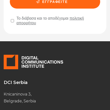
Το διάβασα και το αποδέχομαι
πολιτική
απορρήτου
Please leave this field empty.
DCI Serbia
Knicaninova 3,
Belgrade, Serbia