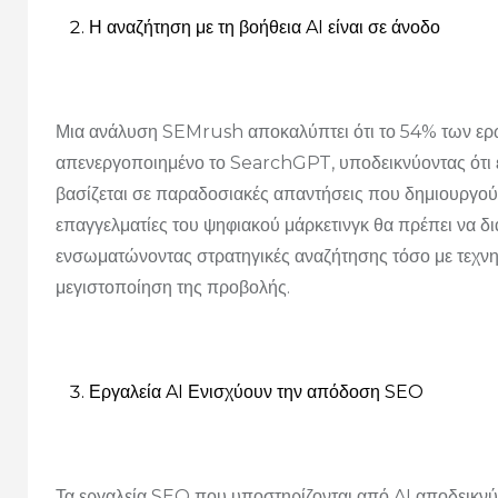
Η αναζήτηση με τη βοήθεια AI είναι σε άνοδο
Μια ανάλυση SEMrush αποκαλύπτει ότι το 54% των ερ
απενεργοποιημένο το SearchGPT, υποδεικνύοντας ότι 
βασίζεται σε παραδοσιακές απαντήσεις που δημιουργούν
επαγγελματίες του ψηφιακού μάρκετινγκ θα πρέπει να 
ενσωματώνοντας στρατηγικές αναζήτησης τόσο με τεχνη
μεγιστοποίηση της προβολής.
Εργαλεία AI Ενισχύουν την απόδοση SEO
Τα εργαλεία SEO που υποστηρίζονται από AI αποδεικνύον