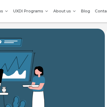
ms
UXDI Programs
About us
Blog
Conta