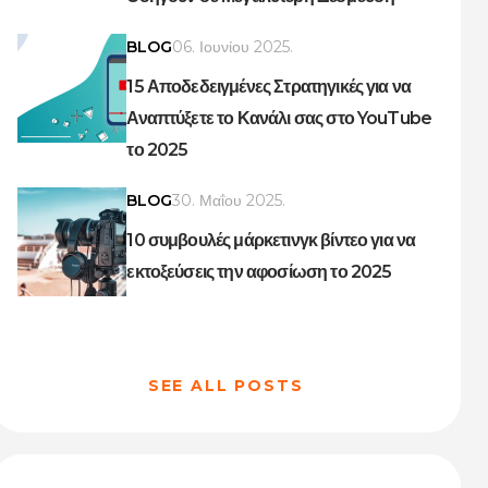
BLOG
06. Ιουνίου 2025.
15 Αποδεδειγμένες Στρατηγικές για να
Αναπτύξετε το Κανάλι σας στο YouTube
το 2025
BLOG
30. Μαΐου 2025.
10 συμβουλές μάρκετινγκ βίντεο για να
εκτοξεύσεις την αφοσίωση το 2025
SEE ALL POSTS