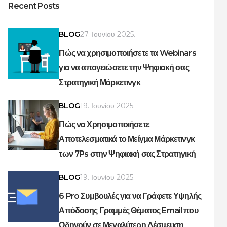
Recent Posts
BLOG
27. Ιουνίου 2025.
Πώς να χρησιμοποιήσετε τα Webinars
για να απογειώσετε την Ψηφιακή σας
Στρατηγική Μάρκετινγκ
BLOG
19. Ιουνίου 2025.
Πώς να Χρησιμοποιήσετε
Αποτελεσματικά το Μείγμα Μάρκετινγκ
των 7Ps στην Ψηφιακή σας Στρατηγική
BLOG
19. Ιουνίου 2025.
6 Pro Συμβουλές για να Γράφετε Υψηλής
Απόδοσης Γραμμές Θέματος Email που
Οδηγούν σε Μεγαλύτερη Δέσμευση