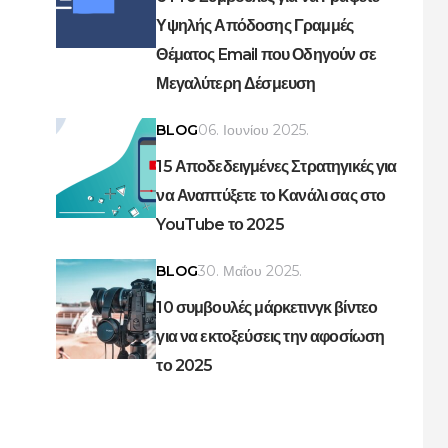
Υψηλής Απόδοσης Γραμμές
Θέματος Email που Οδηγούν σε
Μεγαλύτερη Δέσμευση
BLOG
06. Ιουνίου 2025.
15 Αποδεδειγμένες Στρατηγικές για
να Αναπτύξετε το Κανάλι σας στο
YouTube το 2025
BLOG
30. Μαΐου 2025.
10 συμβουλές μάρκετινγκ βίντεο
για να εκτοξεύσεις την αφοσίωση
το 2025