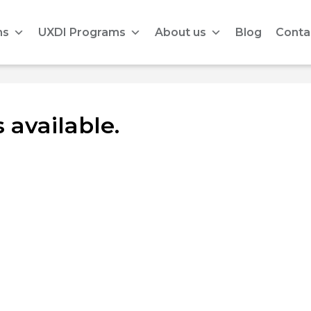
ms
UXDI Programs
About us
Blog
Conta
 available.