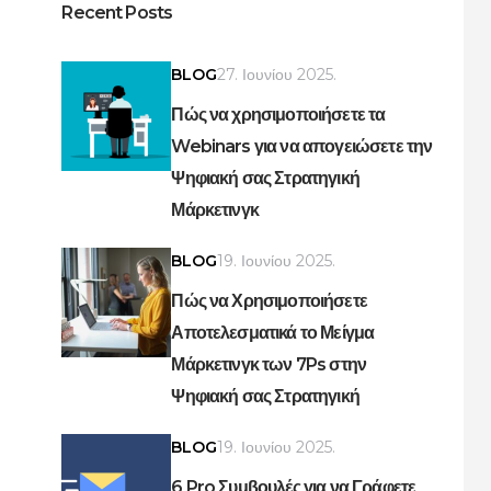
Recent Posts
BLOG
27. Ιουνίου 2025.
Πώς να χρησιμοποιήσετε τα
Webinars για να απογειώσετε την
Ψηφιακή σας Στρατηγική
Μάρκετινγκ
BLOG
19. Ιουνίου 2025.
Πώς να Χρησιμοποιήσετε
Αποτελεσματικά το Μείγμα
Μάρκετινγκ των 7Ps στην
Ψηφιακή σας Στρατηγική
BLOG
19. Ιουνίου 2025.
6 Pro Συμβουλές για να Γράφετε