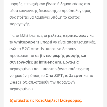
μορφής, περιεχόμενο βίντεο ή δημοσιεύσεις στα
μέσα κοινωνικής δικτύωσης, ο προϋπολογισμός
σας πρέπει να λαμβάνει υπόψη το κόστος
παραγωγής.
Για τα B2B brands, οι
μελέτες περιπτώσεων
και
τα
whitepapers
μπορεί να είναι αποτελεσματικές,
ενώ τα B2C brands μπορεί να δώσουν
προτεραιότητα σε
βίντεο μικρής μορφής και
συνεργασίες με influencers.
Εργαλεία
περιεχομένου που υποστηρίζονται από τεχνητή
νοημοσύνη, όπως το
ChatGPT
, το
Jasper
και το
Descript
, απλοποιούν την παραγωγή
περιεχομένου.
6)Επιλέξτε τις Κατάλληλες Πλατφόρμες.