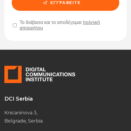
Το διάβασα και το αποδέχομαι
πολιτική
απορρήτου
Please leave this field empty.
DCI Serbia
Knicaninova 3,
Belgrade, Serbia