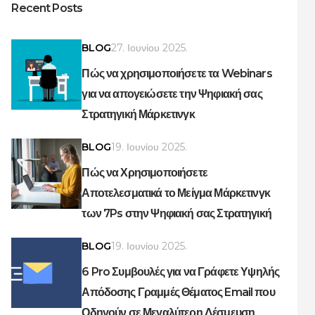
Recent Posts
BLOG
27. Ιουνίου 2025.
Πώς να χρησιμοποιήσετε τα Webinars
για να απογειώσετε την Ψηφιακή σας
Στρατηγική Μάρκετινγκ
BLOG
19. Ιουνίου 2025.
Πώς να Χρησιμοποιήσετε
Αποτελεσματικά το Μείγμα Μάρκετινγκ
των 7Ps στην Ψηφιακή σας Στρατηγική
BLOG
19. Ιουνίου 2025.
6 Pro Συμβουλές για να Γράφετε Υψηλής
Απόδοσης Γραμμές Θέματος Email που
Οδηγούν σε Μεγαλύτερη Δέσμευση