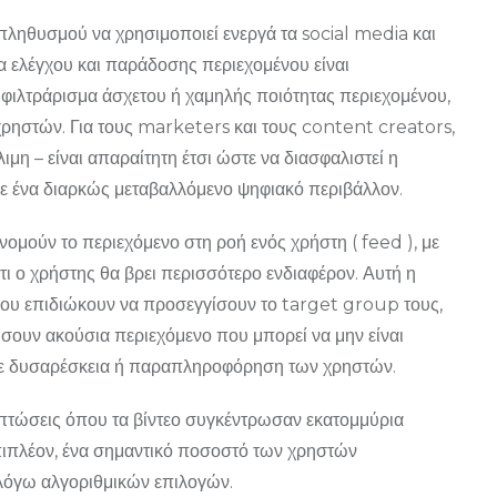
ληθυσμού να χρησιμοποιεί ενεργά τα social media και
α ελέγχου και παράδοσης περιεχομένου είναι
το φιλτράρισμα άσχετου ή χαμηλής ποιότητας περιεχομένου,
ρηστών. Για τους marketers και τους content creators,
μη – είναι απαραίτητη έτσι ώστε να διασφαλιστεί η
 σε ένα διαρκώς μεταβαλλόμενο ψηφιακό περιβάλλον.
ινομούν το περιεχόμενο στη ροή ενός χρήστη ( feed ), με
ι ο χρήστης θα βρει περισσότερο ενδιαφέρον. Αυτή η
 που επιδιώκουν να προσεγγίσουν το target group τους,
σουν ακούσια περιεχόμενο που μπορεί να μην είναι
σε δυσαρέσκεια ή παραπληροφόρηση των χρηστών.
πτώσεις όπου τα βίντεο συγκέντρωσαν εκατομμύρια
Επιπλέον, ένα σημαντικό ποσοστό των χρηστών
λόγω αλγοριθμικών επιλογών.