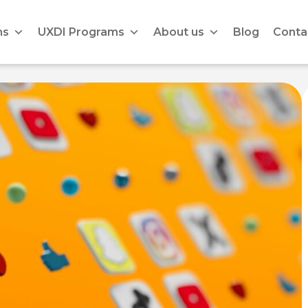
ms
UXDI Programs
About us
Blog
Conta