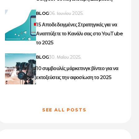
BLOG
06. Ιουνίου 2025.
15 Αποδεδειγμένες Στρατηγικές για να
Αναπτύξετε το Κανάλι σας στο YouTube
το 2025
BLOG
30. Μαΐου 2025.
10 συμβουλές μάρκετινγκ βίντεο για να
εκτοξεύσεις την αφοσίωση το 2025
SEE ALL POSTS