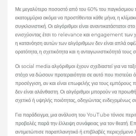
Με μεγαλύτερο ποσοστό από του 60% του παγκόσμιου π
εκατομμύρια ακόμα να προστίθενται κάθε μήνα, η κλίμακ
συγκλονιστική. Οι αλγόριθμοι είναι αναντικατάστατοι σ
ενισχύοντας έτσι τo relevance και engagement των χ
η κατανόηση αυτών των αλγόριθμων δεν είναι απλά οφέλι
ορατότητα, η σχετικότητα και η ανταγωνιστικότητά τους
Οι social media αλγόριθμοι έχουν σχεδιαστεί για να ταξ
στόχο να δώσουν προτεραιότητα σε αυτό που πιστεύει ότ
προσέγγιση, αν και είναι επωφελής για τους εμπόρους
δεν είναι αλάνθαστη. Οι αλγόριθμοι μπορούν να προωθή
σχετικό ή υψηλής ποιότητας, οδηγώντας ενδεχομένως 
Για παράδειγμα, μια ανάλυση του YouTube τόνισε περι
προβολές παρά την έλλειψη συνάφειας για τον θεατή. 
αντιμετώπισε παραπλανητικό ή επιβλαβές περιεχόμενο 