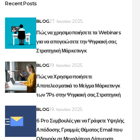
Recent Posts
BLOG
27. Ιουνίου 2025.
Πώς να χρησιμοποιήσετε τα Webinars
για να απογειώσετε την Ψηφιακή σας
Στρατηγική Μάρκετινγκ
BLOG
19. Ιουνίου 2025.
Πώς να Χρησιμοποιήσετε
Αποτελεσματικά το Μείγμα Μάρκετινγκ
των 7Ps στην Ψηφιακή σας Στρατηγική
BLOG
19. Ιουνίου 2025.
6 Pro Συμβουλές για να Γράφετε Υψηλής
Απόδοσης Γραμμές Θέματος Email που
Οδηγούν σε Μεγαλύτερη Δέσμευση