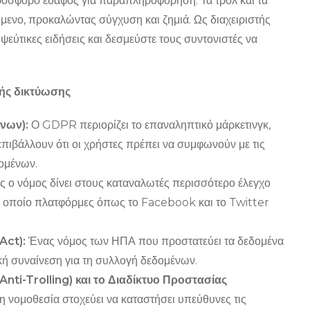
όσφορο έδαφος για παραπληροφόρηση. Τα τρολ και τα
ενο, προκαλώντας σύγχυση και ζημιά. Ως διαχειριστής
εύτικες ειδήσεις και δεσμεύστε τους συντονιστές να
κής δικτύωσης
νων):
Ο GDPR περιορίζει το επαναληπτικό μάρκετινγκ,
 επιβάλλουν ότι οι χρήστες πρέπει να συμφωνούν με τις
δομένων.
 ο νόμος δίνει στους καταναλωτές περισσότερο έλεγχο
ον οποίο πλατφόρμες όπως το Facebook και το Twitter
Act):
Ένας νόμος των ΗΠΑ που προστατεύει τα δεδομένα
ική συναίνεση για τη συλλογή δεδομένων.
nti-Trolling) και το Διαδίκτυο Προστασίας
η νομοθεσία στοχεύει να καταστήσει υπεύθυνες τις