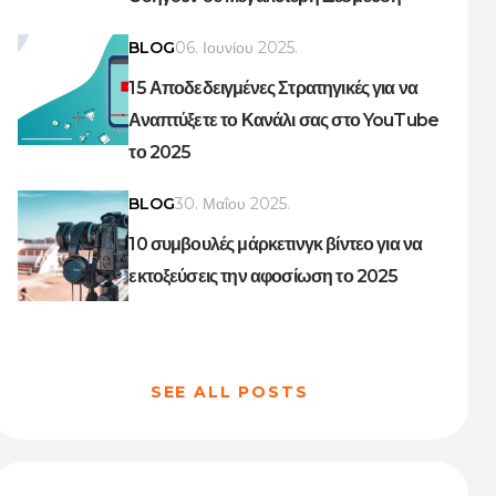
BLOG
06. Ιουνίου 2025.
15 Αποδεδειγμένες Στρατηγικές για να
Αναπτύξετε το Κανάλι σας στο YouTube
το 2025
BLOG
30. Μαΐου 2025.
10 συμβουλές μάρκετινγκ βίντεο για να
εκτοξεύσεις την αφοσίωση το 2025
SEE ALL POSTS