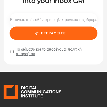
into your inbox GR!
Το διάβασα και το αποδέχομαι
πολιτική
απορρήτου
Please leave this field empty.