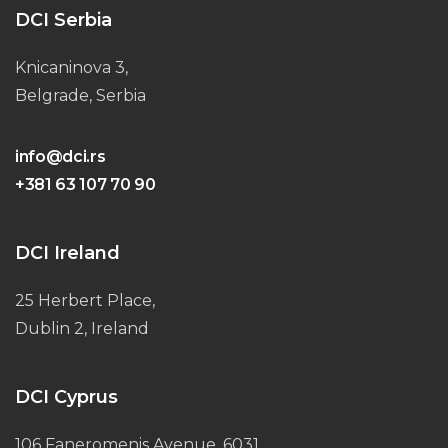
DCI Serbia
Knicaninova 3,
Belgrade, Serbia
info@dci.rs
+381 63 107 70 90
DCI Ireland
25 Herbert Place,
Dublin 2, Ireland
DCI Cyprus
106 Faneromenis Avenue, 6031,