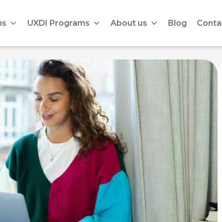
ms
UXDI Programs
About us
Blog
Conta