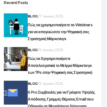
Recent Posts
BLOG
27. Ιουνίου 2025.
Πώς να χρησιμοποιήσετε τα Webinars
για να απογειώσετε την Ψηφιακή σας
Στρατηγική Μάρκετινγκ
BLOG
19. Ιουνίου 2025.
Πώς να Χρησιμοποιήσετε
Αποτελεσματικά το Μείγμα Μάρκετινγκ
των 7Ps στην Ψηφιακή σας Στρατηγική
BLOG
19. Ιουνίου 2025.
6 Pro Συμβουλές για να Γράφετε Υψηλής
Απόδοσης Γραμμές Θέματος Email που
Οδηγούν σε Μεγαλύτερη Δέσμευση