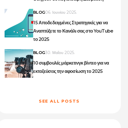
BLOG
06. Ιουνίου 2025.
15 Αποδεδειγμένες Στρατηγικές για να
Αναπτύξετε το Κανάλι σας στο YouTube
το 2025
BLOG
30. Μαΐου 2025.
10 συμβουλές μάρκετινγκ βίντεο για να
εκτοξεύσεις την αφοσίωση το 2025
SEE ALL POSTS