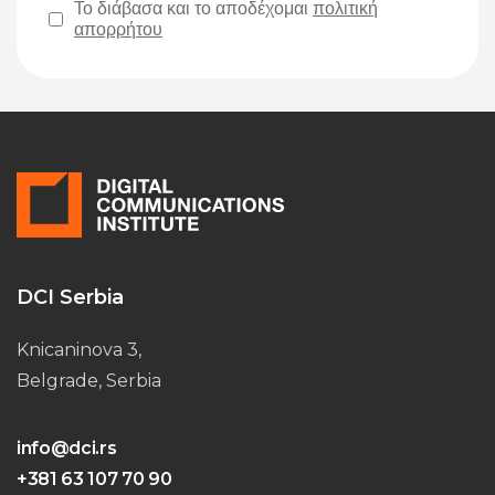
Το διάβασα και το αποδέχομαι
πολιτική
απορρήτου
Please leave this field empty.
DCI Serbia
Knicaninova 3,
Belgrade, Serbia
info@dci.rs
+381 63 107 70 90