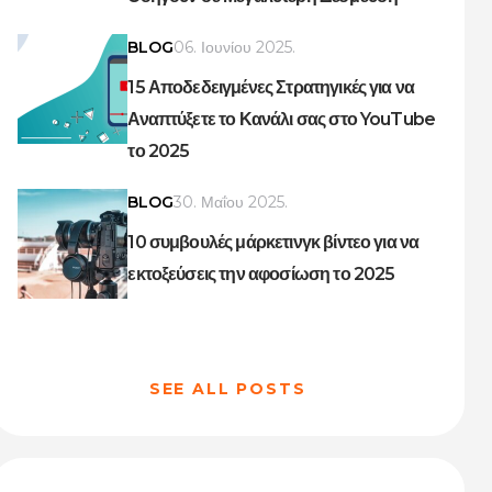
BLOG
06. Ιουνίου 2025.
15 Αποδεδειγμένες Στρατηγικές για να
Αναπτύξετε το Κανάλι σας στο YouTube
το 2025
BLOG
30. Μαΐου 2025.
10 συμβουλές μάρκετινγκ βίντεο για να
εκτοξεύσεις την αφοσίωση το 2025
SEE ALL POSTS