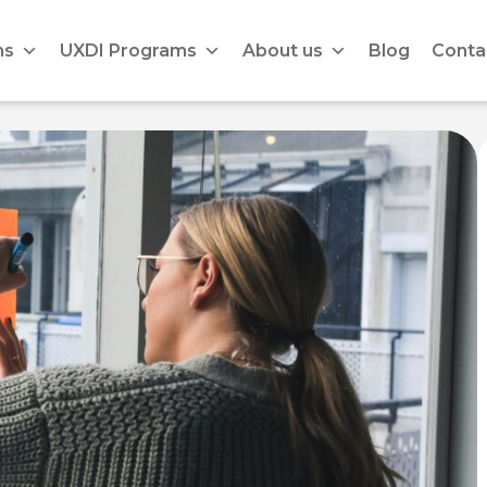
ms
UXDI Programs
About us
Blog
Conta