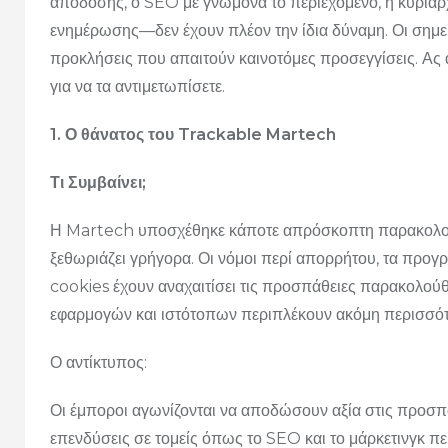
απόδοσης, ο SEO με γνώμονα το περιεχόμενο, η κυριαρ
ενημέρωσης—δεν έχουν πλέον την ίδια δύναμη. Οι σημερ
προκλήσεις που απαιτούν καινοτόμες προσεγγίσεις. Ας α
για να τα αντιμετωπίσετε.
1. Ο θάνατος του Trackable Martech
Τι Συμβαίνει;
Η Martech υποσχέθηκε κάποτε απρόσκοπτη παρακολούθη
ξεθωριάζει γρήγορα. Οι νόμοι περί απορρήτου, τα προ
cookies έχουν αναχαιτίσει τις προσπάθειες παρακολο
εφαρμογών και ιστότοπων περιπλέκουν ακόμη περισσότ
Ο αντίκτυπος:
Οι έμποροι αγωνίζονται να αποδώσουν αξία στις προσπ
επενδύσεις σε τομείς όπως το SEO και το μάρκετινγκ πε