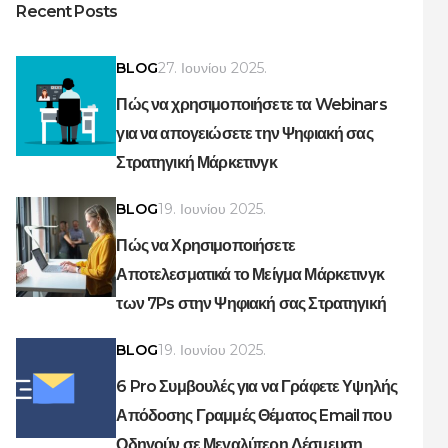
Recent Posts
BLOG
27. Ιουνίου 2025.
Πώς να χρησιμοποιήσετε τα Webinars
για να απογειώσετε την Ψηφιακή σας
Στρατηγική Μάρκετινγκ
BLOG
19. Ιουνίου 2025.
Πώς να Χρησιμοποιήσετε
Αποτελεσματικά το Μείγμα Μάρκετινγκ
των 7Ps στην Ψηφιακή σας Στρατηγική
BLOG
19. Ιουνίου 2025.
6 Pro Συμβουλές για να Γράφετε Υψηλής
Απόδοσης Γραμμές Θέματος Email που
Οδηγούν σε Μεγαλύτερη Δέσμευση