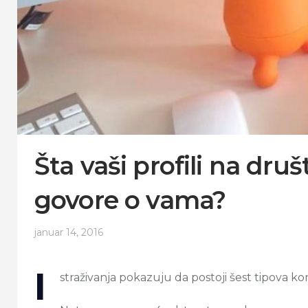
Šta vaši profili na d
govore o vama?
januar 14, 2016
I
straživanja pokazuju da postoji šest tipova k