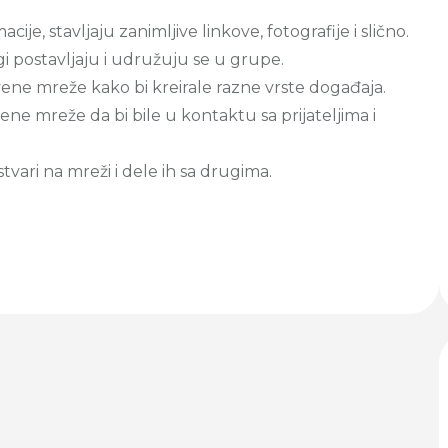
cije, stavljaju zanimljive linkove, fotografije i slično.
i postavljaju i udružuju se u grupe.
vene mreže kako bi kreirale razne vrste događaja.
vene mreže da bi bile u kontaktu sa prijateljima i
vari na mreži i dele ih sa drugima.