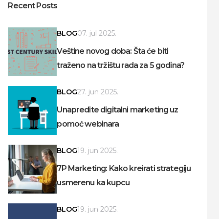
Recent Posts
BLOG
07. jul 2025.
Veštine novog doba: Šta će biti
traženo na tržištu rada za 5 godina?
BLOG
27. jun 2025.
Unapredite digitalni marketing uz
pomoć webinara
BLOG
19. jun 2025.
7P Marketing: Kako kreirati strategiju
usmerenu ka kupcu
BLOG
19. jun 2025.