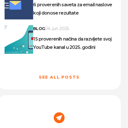
6 proverenih saveta za email naslove
koji donose rezultate
BLOG
06. jun 2025.
15 proverenih načina da razvijete svoj
YouTube kanal u 2025. godini
SEE ALL POSTS