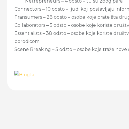
Netrepreneurs – 4 odsto – tu su zbog para.
Connectors – 10 odsto – ljudi koji postavljaju informa
Transumers – 28 odsto – osobe koje prate šta drug
Collaborators – 5 odsto – osobe koje koriste društ
Essentialists – 38 odsto – osobe koje koriste društ
porodicom.
Scene Breaking – 5 odsto – osobe koje traže nove st