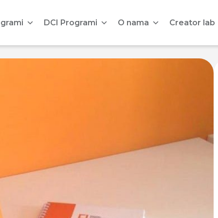
ogrami
DCI Programi
O nama
Creator lab