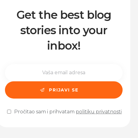
Get the best blog
stories into your
inbox!
Pročitao sam i prihvatam
politiku privatnosti
Please leave this field empty.