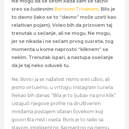
Ne mogu da se setim kada sam se tačno
sreo sa čudesnim
Borisom Trivanom
. Bilo je
to davno (iako se to “davno” može uzeti kao
relativan pojam). Voleo bih da prizovem taj
trenutak u sećanje, ali ne mogu. Ne mogu,
jer se nikada i ne sećam prvog susreta, tog
momenta u kome naprosto “kliknem” sa
nekim. Trenutak ispari, a nastupa osećanje
da je taj neko oduvek tu.
Ne, Boris i ja se nažalost nismo sreli uživo, ali
jesmo virtuelno, u vrtlogu Instagram tunela.
Rekao bih danas: “Bila je to ljubav na prvi klik”.
Listajući njegove profile na društvenim
mrežama postajem očaran čovekom koji
govori šta misli i oseća. Boris je to radio sa
stavom, inteligentno, šarmantno na njemu