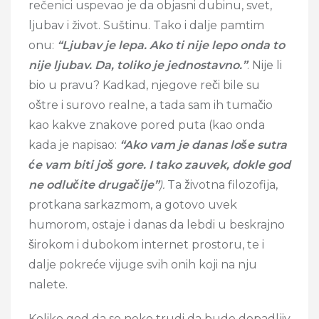
rečenici uspevao je da objasni dubinu, svet,
ljubav i život. Suštinu. Tako i dalje pamtim
onu:
“Ljubav je lepa. Ako ti nije lepo onda to
nije ljubav. Da, toliko je jednostavno.”
. Nije li
bio u pravu? Kadkad, njegove reči bile su
oštre i surovo realne, a tada sam ih tumačio
kao kakve znakove pored puta (kao onda
kada je napisao:
“Ako vam je danas loše sutra
će vam biti još gore. I tako zauvek, dokle god
ne odlučite drugačije”
).
Ta životna filozofija,
protkana sarkazmom, a gotovo uvek
humorom, ostaje i danas da lebdi u beskrajno
širokom i dubokom internet prostoru, te i
dalje pokreće vijuge svih onih koji na nju
nalete.
Koliko god da se neko trudi da bude dopadljiv