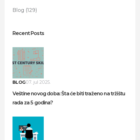
Blog
(129)
Recent Posts
BLOG
07. jul 2025.
Veštine novog doba: Šta će biti traženo na tržištu
rada za 5 godina?