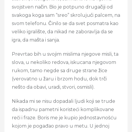
svojstven način. Bio je potpuno drugačiji od
svakoga koga sam “sreo” skrolujući palcem, na
svom telefonu. Činilo se da svet posmatra kao
veliko igralište, da nikad ne zaboravlja da se
igra, da mašta i sanja.
Prevrtao bih u svojim mislima njegove misli, ta
slova, u nekoliko redova, iskucana njegovom
rukom, tamo negde sa druge strane žice
(verovatno u žaru i brzom hodu, dok trči
nešto da obavi, uradi, stvori, osmisli).
Nikada mi se nisu dopadali ljudi koji se trude
da ispadnu pametni koristeći komplikovane
reči i fraze. Boris me je kupio jednostavnošću
kojom je pogađao pravo u metu. U jednoj