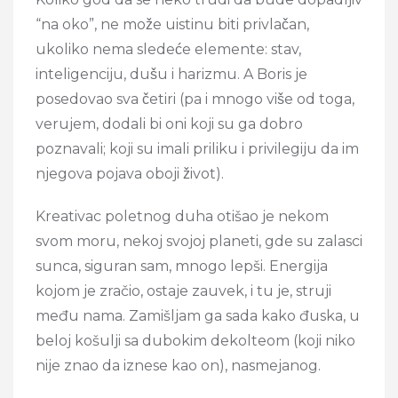
“na oko”, ne može uistinu biti privlačan,
ukoliko nema sledeće elemente: stav,
inteligenciju, dušu i harizmu. A Boris je
posedovao sva četiri (pa i mnogo više od toga,
verujem, dodali bi oni koji su ga dobro
poznavali; koji su imali priliku i privilegiju da im
njegova pojava oboji život).
Kreativac poletnog duha otišao je nekom
svom moru, nekoj svojoj planeti, gde su zalasci
sunca, siguran sam, mnogo lepši. Energija
kojom je zračio, ostaje zauvek, i tu je, struji
među nama. Zamišljam ga sada kako đuska, u
beloj košulji sa dubokim dekolteom (koji niko
nije znao da iznese kao on), nasmejanog.