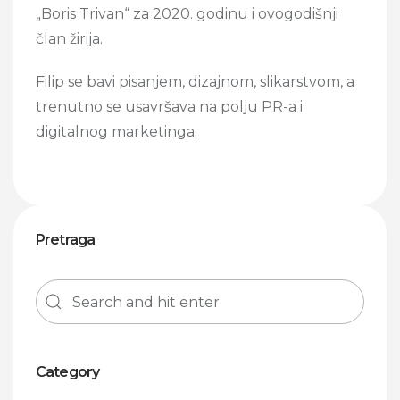
„Boris Trivan“ za 2020. godinu i ovogodišnji
član žirija.
Filip se bavi pisanjem, dizajnom, slikarstvom, a
trenutno se usavršava na polju PR-a i
digitalnog marketinga.
Pretraga
Category