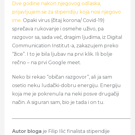
Dve godine nakon njegovog odlaska,
prijavljujem se za stipendiju koja nosi njegovo
ime.
Opaki virus (čitaj korona/ Covid-19)
sprečava rukovanje i osmehe uživo, pa
razgovor sa, sada već, dragim ljudima, iz Digital
Communication Institut-a, zakazujem preko
“žice”. I to je bila ljubav na prvi klik. Ili bolje
rečno – na prvi Google meet.
Neko bi rekao “običan razgovor”, ali ja sam
osetio neku ludački-dobru energiju. Energiju
koja me je pokrenula na neki posve drugačiji
način. A siguran sam, bio je tada i on tu.
___________________________________________________
Autor bloga
je Filip Ilić finalista stipendije