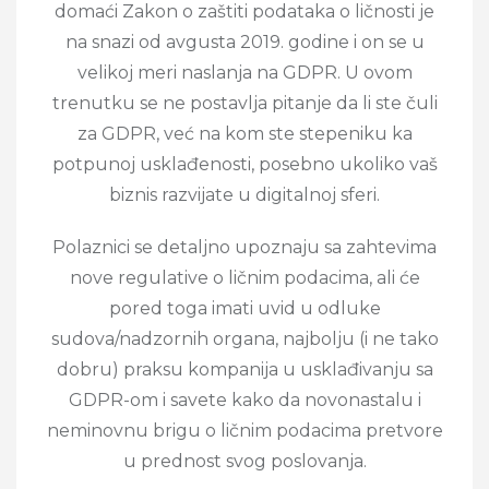
domaći Zakon o zaštiti podataka o ličnosti je
na snazi od avgusta 2019. godine i on se u
velikoj meri naslanja na GDPR. U ovom
trenutku se ne postavlja pitanje da li ste čuli
za GDPR, već na kom ste stepeniku ka
potpunoj usklađenosti, posebno ukoliko vaš
biznis razvijate u digitalnoj sferi.
Polaznici se detaljno upoznaju sa zahtevima
nove regulative o ličnim podacima, ali će
pored toga imati uvid u odluke
sudova/nadzornih organa, najbolju (i ne tako
dobru) praksu kompanija u usklađivanju sa
GDPR-om i savete kako da novonastalu i
neminovnu brigu o ličnim podacima pretvore
u prednost svog poslovanja.