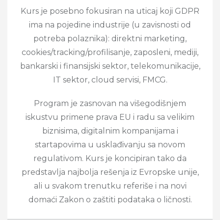
Kurs je posebno fokusiran na uticaj koji GDPR
ima na pojedine industrije (u zavisnosti od
potreba polaznika): direktni marketing,
cookies/tracking/profilisanje, zaposleni, mediji,
bankarski i finansijski sektor, telekomunikacije,
IT sektor, cloud servisi, FMCG.
Program je zasnovan na višegodišnjem
iskustvu primene prava EU i radu sa velikim
biznisima, digitalnim kompanijama i
startapovima u usklađivanju sa novom
regulativom. Kurs je koncipiran tako da
predstavlja najbolja rešenja iz Evropske unije,
ali u svakom trenutku referiše i na novi
domaći Zakon o zaštiti podataka o ličnosti.