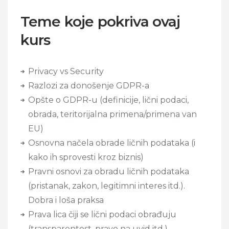
Teme koje pokriva ovaj
kurs
Privacy vs Security
Razlozi za donošenje GDPR-a
Opšte o GDPR-u (definicije, lični podaci,
obrada, teritorijalna primena/primena van
EU)
Osnovna načela obrade ličnih podataka (i
kako ih sprovesti kroz biznis)
Pravni osnovi za obradu ličnih podataka
(pristanak, zakon, legitimni interes itd.).
Dobra i loša praksa
Prava lica čiji se lični podaci obrađuju
(transparentost, pravo na uvid itd.)