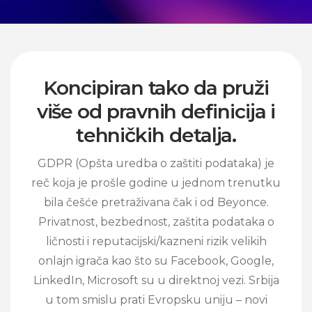
Koncipiran tako da pruži
više od pravnih definicija i
tehničkih detalja.
GDPR (Opšta uredba o zaštiti podataka) je
reč koja je prošle godine u jednom trenutku
bila češće pretraživana čak i od Beyonce.
Privatnost, bezbednost, zaštita podataka o
ličnosti i reputacijski/kazneni rizik velikih
onlajn igrača kao što su Facebook, Google,
LinkedIn, Microsoft su u direktnoj vezi. Srbija
u tom smislu prati Evropsku uniju – novi