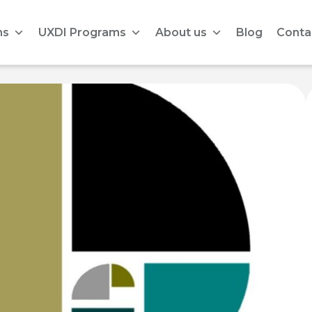
ms
UXDI Programs
About us
Blog
Conta