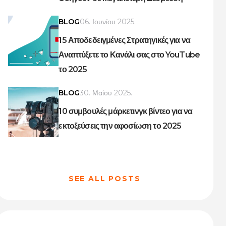
BLOG
06. Ιουνίου 2025.
15 Αποδεδειγμένες Στρατηγικές για να
Αναπτύξετε το Κανάλι σας στο YouTube
το 2025
BLOG
30. Μαΐου 2025.
10 συμβουλές μάρκετινγκ βίντεο για να
εκτοξεύσεις την αφοσίωση το 2025
SEE ALL POSTS