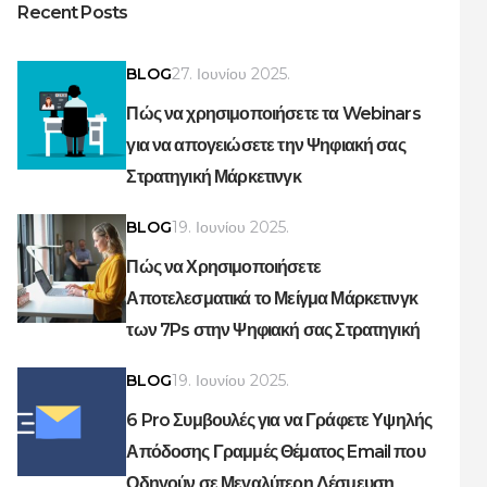
Recent Posts
BLOG
27. Ιουνίου 2025.
Πώς να χρησιμοποιήσετε τα Webinars
για να απογειώσετε την Ψηφιακή σας
Στρατηγική Μάρκετινγκ
BLOG
19. Ιουνίου 2025.
Πώς να Χρησιμοποιήσετε
Αποτελεσματικά το Μείγμα Μάρκετινγκ
των 7Ps στην Ψηφιακή σας Στρατηγική
BLOG
19. Ιουνίου 2025.
6 Pro Συμβουλές για να Γράφετε Υψηλής
Απόδοσης Γραμμές Θέματος Email που
Οδηγούν σε Μεγαλύτερη Δέσμευση