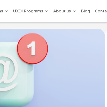
ms
UXDI Programs
About us
Blog
Conta