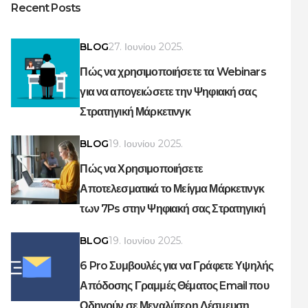
Recent Posts
BLOG
27. Ιουνίου 2025.
Πώς να χρησιμοποιήσετε τα Webinars
για να απογειώσετε την Ψηφιακή σας
Στρατηγική Μάρκετινγκ
BLOG
19. Ιουνίου 2025.
Πώς να Χρησιμοποιήσετε
Αποτελεσματικά το Μείγμα Μάρκετινγκ
των 7Ps στην Ψηφιακή σας Στρατηγική
BLOG
19. Ιουνίου 2025.
6 Pro Συμβουλές για να Γράφετε Υψηλής
Απόδοσης Γραμμές Θέματος Email που
Οδηγούν σε Μεγαλύτερη Δέσμευση