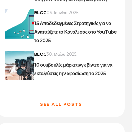
BLOG
06. Ιουνίου 2025.
15 Αποδεδειγμένες Στρατηγικές για να
Αναπτύξετε το Κανάλι σας στο YouTube
το 2025
BLOG
30. Μαΐου 2025.
10 συμβουλές μάρκετινγκ βίντεο για να
εκτοξεύσεις την αφοσίωση το 2025
SEE ALL POSTS